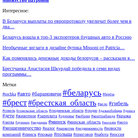
множество патронов
Интересное:
В Беларуси выплаты по европротоколу увеличат более чем в
два…
Беларусь вошла в топ-3 экспортеров бэушных авто в Россию
Необычные зигзаги в дизайне бутика Missoni от Patricia…
Как поменялись денежные доходы белорусов – рассказали в…
Брестчанка Анастасия Шкурдай победила в семи видах
программы…
Метки
#беларусь
#авто
#барановичи
#tochka
#берёза
#брест
#брестская_область
#гибель
#вело
#гродненская_область
#гомель
#гомельская_область
#гродно
#дальнобойщик
#деньга
#дети
#зарплата
#животное
#кража
#кобрин
#контрабанда
#здоровье
#минск
#минская_область
#литва
#мото
#лунинец
#медицина
#могилёв
#мошенничество
#новости
#налог
#недвижимость
#наркотик
#польша
#пинск
#пожар
компаний
#приговор
#работа
#россия