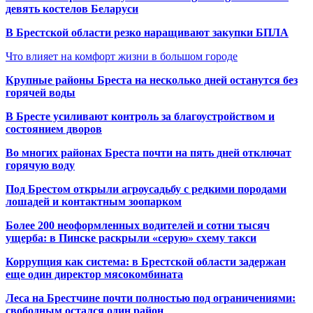
девять костелов Беларуси
В Брестской области резко наращивают закупки БПЛА
Что влияет на комфорт жизни в большом городе
Крупные районы Бреста на несколько дней останутся без
горячей воды
В Бресте усиливают контроль за благоустройством и
состоянием дворов
Во многих районах Бреста почти на пять дней отключат
горячую воду
Под Брестом открыли агроусадьбу с редкими породами
лошадей и контактным зоопарком
Более 200 неоформленных водителей и сотни тысяч
ущерба: в Пинске раскрыли «серую» схему такси
Коррупция как система: в Брестской области задержан
еще один директор мясокомбината
Леса на Брестчине почти полностью под ограничениями:
свободным остался один район