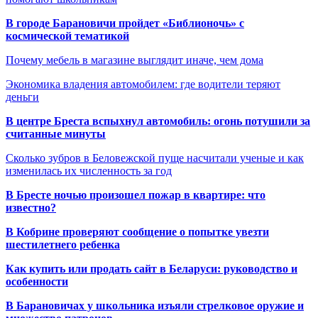
В городе Барановичи пройдет «Библионочь» с
космической тематикой
Почему мебель в магазине выглядит иначе, чем дома
Экономика владения автомобилем: где водители теряют
деньги
В центре Бреста вспыхнул автомобиль: огонь потушили за
считанные минуты
Сколько зубров в Беловежской пуще насчитали ученые и как
изменилась их численность за год
В Бресте ночью произошел пожар в квартире: что
известно?
В Кобрине проверяют сообщение о попытке увезти
шестилетнего ребенка
Как купить или продать сайт в Беларуси: руководство и
особенности
В Барановичах у школьника изъяли стрелковое оружие и