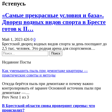
#степусь
«Самые прекрасные условия и база».
Дворец водных видов спорта в Бресте
готов к II…
Май 1, 2023
426
0
0
Брестский дворец водных видов спорта за день посещают до
2,5 тыс. человек. Это родная арена для спортсменов…
Недавние Посты
Как уменьшить пыль при демонтаже квартиры —
практические советы и методы
Откуда берётся пыль при демонтаже и почему важно
контролировать её заранее Основной источник пыли при
демонтаже —…
Prev
Next
1 из 3
В Брестской области снова проверяют сирены: что
происходит?