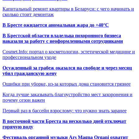
Капитальный ремонт квартиры в Беларуси: с чего начинать и
сколько стоит демонтаж
В Бресте ожидается аномальная жара до +40°C
В Брестской области владельца похоронного бизнеса
наказали за работу с неоформленными сотрудниками
Cosmet.Info: портал о косметологии, эстетической медицине и
профессиональном уходе
Осужденный за грабеж оказался на свободе и через месяц
убил гражданскую жену
Ошибки при уборке, из-за которых дома становится грязнее
Когда лучше заказывать благоустройство мест захоронения и
почему сезон важен
Первый раз в бассейн взрослому: что нужно знать заранее
В восточной части Бреста на несколько дней отключат
горячую воду
Фестиваль органной музыки Ars Magna Organi охватит