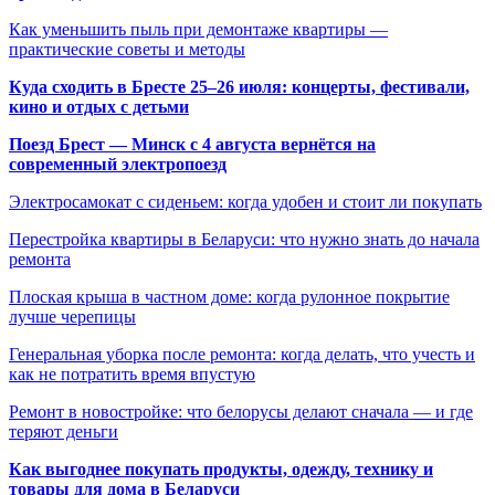
Как уменьшить пыль при демонтаже квартиры —
практические советы и методы
Куда сходить в Бресте 25–26 июля: концерты, фестивали,
кино и отдых с детьми
Поезд Брест — Минск с 4 августа вернётся на
современный электропоезд
Электросамокат с сиденьем: когда удобен и стоит ли покупать
Перестройка квартиры в Беларуси: что нужно знать до начала
ремонта
Плоская крыша в частном доме: когда рулонное покрытие
лучше черепицы
Генеральная уборка после ремонта: когда делать, что учесть и
как не потратить время впустую
Ремонт в новостройке: что белорусы делают сначала — и где
теряют деньги
Как выгоднее покупать продукты, одежду, технику и
товары для дома в Беларуси