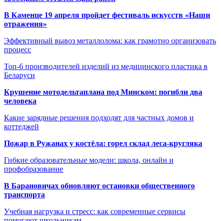
В Каменце 19 апреля пройдет фестиваль искусств «Наши
отражения»
Эффективный вывоз металлолома: как грамотно организовать
процесс
Топ-6 производителей изделий из медицинского пластика в
Беларуси
Крушение мотодельтаплана под Минском: погибли два
человека
Какие зарядные решения подходят для частных домов и
коттеджей
Пожар в Ружанах у костёла: горел склад леса-кругляка
Гибкие образовательные модели: школа, онлайн и
профобразование
В Барановичах обновляют остановки общественного
транспорта
Учебная нагрузка и стресс: как современные сервисы
помогают школьникам