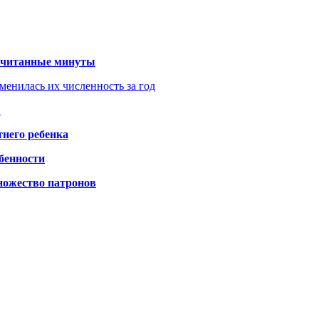
 считанные минуты
менилась их численность за год
?
него ребенка
обенности
ножество патронов