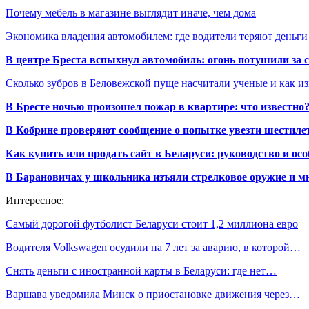
Почему мебель в магазине выглядит иначе, чем дома
Экономика владения автомобилем: где водители теряют деньги
В центре Бреста вспыхнул автомобиль: огонь потушили за
Сколько зубров в Беловежской пуще насчитали ученые и как из
В Бресте ночью произошел пожар в квартире: что известно
В Кобрине проверяют сообщение о попытке увезти шестилет
Как купить или продать сайт в Беларуси: руководство и ос
В Барановичах у школьника изъяли стрелковое оружие и м
Интересное:
Самый дорогой футболист Беларуси стоит 1,2 миллиона евро
Водителя Volkswagen осудили на 7 лет за аварию, в которой…
Снять деньги с иностранной карты в Беларуси: где нет…
Варшава уведомила Минск о приостановке движения через…