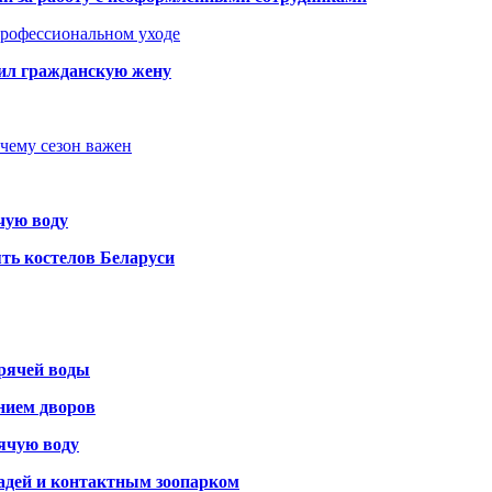
 профессиональном уходе
бил гражданскую жену
очему сезон важен
чую воду
ть костелов Беларуси
орячей воды
янием дворов
рячую воду
адей и контактным зоопарком