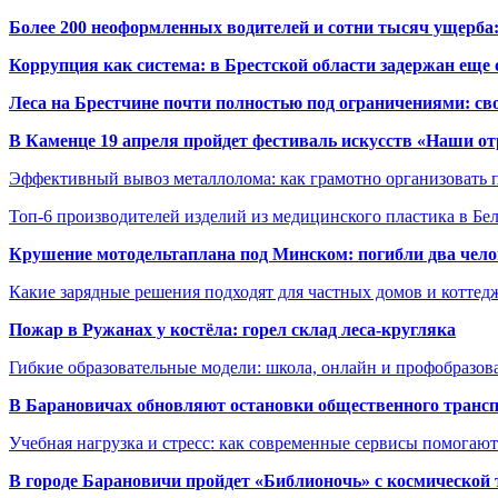
Более 200 неоформленных водителей и сотни тысяч ущерба:
Коррупция как система: в Брестской области задержан еще
Леса на Брестчине почти полностью под ограничениями: св
В Каменце 19 апреля пройдет фестиваль искусств «Наши о
Эффективный вывоз металлолома: как грамотно организовать 
Топ-6 производителей изделий из медицинского пластика в Бе
Крушение мотодельтаплана под Минском: погибли два чело
Какие зарядные решения подходят для частных домов и коттед
Пожар в Ружанах у костёла: горел склад леса-кругляка
Гибкие образовательные модели: школа, онлайн и профобразов
В Барановичах обновляют остановки общественного транс
Учебная нагрузка и стресс: как современные сервисы помогаю
В городе Барановичи пройдет «Библионочь» с космической