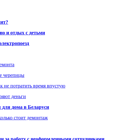
дит?
но и отдых с детьми
электропоезд
ремонта
ше черепицы
как не потратить время впустую
еряют деньги
 для дома в Беларуси
колько стоит демонтаж
али за работу с неоформленными сотрудниками