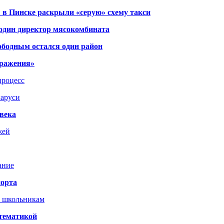
 в Пинске раскрыли «серую» схему такси
 один директор мясокомбината
ободным остался один район
тражения»
процесс
ларуси
века
жей
ание
порта
т школьникам
 тематикой