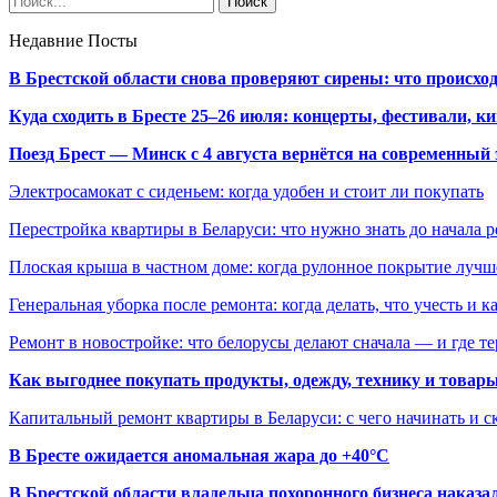
Недавние Посты
В Брестской области снова проверяют сирены: что происхо
Куда сходить в Бресте 25–26 июля: концерты, фестивали, ки
Поезд Брест — Минск с 4 августа вернётся на современный 
Электросамокат с сиденьем: когда удобен и стоит ли покупать
Перестройка квартиры в Беларуси: что нужно знать до начала 
Плоская крыша в частном доме: когда рулонное покрытие луч
Генеральная уборка после ремонта: когда делать, что учесть и 
Ремонт в новостройке: что белорусы делают сначала — и где т
Как выгоднее покупать продукты, одежду, технику и товары
Капитальный ремонт квартиры в Беларуси: с чего начинать и с
В Бресте ожидается аномальная жара до +40°C
В Брестской области владельца похоронного бизнеса наказ