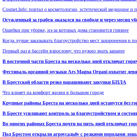
Cosmet.Info: портал о косметологии, эстетической медицине и
Осужденный за грабеж оказался на свободе и через месяц у
Ошибки при уборке, из-за которых дома становится грязнее
Когда лучше заказывать благоустройство мест захоронения и п
Первый раз в бассейн взрослому: что нужно знать заранее
В восточной части Бреста на несколько дней отключат горя
Фестиваль органной музыки Ars Magna Organi охватит девя
В Брестской области резко наращивают закупки БПЛА
Что влияет на комфорт жизни в большом городе
Крупные районы Бреста на несколько дней останутся без г
В Бресте усиливают контроль за благоустройством и состо
Во многих районах Бреста почти на пять дней отключат го
Под Брестом открыли агроусадьбу с редкими породами лош