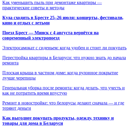
Как уменьшить пыль при демонтаже квартиры —
практические советы и методы
Куда сходить в Бресте 25–26 июля: концерты, фестивали,
кино и отдых с детьми
Поезд Брест — Минск с 4 августа вернётся на
современный электропоезд
Электросамокат с сиденьем: когда удобен и стоит ли покупать
Перестройка квартиры в Беларуси: что нужно знать до начала
ремонта
Плоская крыша в частном доме: когда рулонное покрытие
лучше черепицы
Генеральная уборка после ремонта: когда делать, что учесть и
как не потратить время впустую
Ремонт в новостройке: что белорусы делают сначала — и где
теряют деньги
Как выгоднее покупать продукты, одежду, технику и
товары для дома в Беларуси