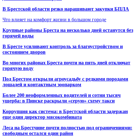
В Брестской области резко наращивают закупки БПЛА
Что влияет на комфорт жизни в большом городе
Крупные районы Бреста на несколько дней останутся без
горячей воды
В Бресте усиливают контроль за благоустройством и
состоянием дворов
Во многих районах Бреста почти на пять дней отключат
горячую воду
Под Брестом открыли агроусадьбу с редкими породами
лошадей и контактным зоопарком
Более 200 неоформленных водителей и сотни тысяч
ущерба: в Пинске раскрыли «серую» схему такси
Коррупция как система: в Брестской области задержан
еще один директор мясокомбината
Леса на Брестчине почти полностью под ограничениями:
свободным остался один район