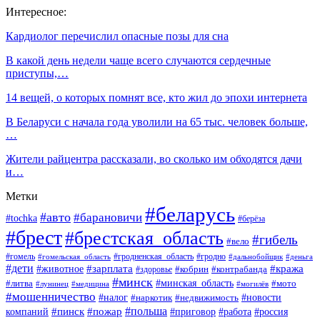
Интересное:
Кардиолог перечислил опасные позы для сна
В какой день недели чаще всего случаются сердечные
приступы,…
14 вещей, о которых помнят все, кто жил до эпохи интернета
В Беларуси с начала года уволили на 65 тыс. человек больше,
…
Жители райцентра рассказали, во сколько им обходятся дачи
и…
Метки
#беларусь
#авто
#барановичи
#tochka
#берёза
#брест
#брестская_область
#гибель
#вело
#гродненская_область
#гомель
#гомельская_область
#гродно
#дальнобойщик
#деньга
#дети
#зарплата
#животное
#кража
#кобрин
#контрабанда
#здоровье
#минск
#минская_область
#литва
#мото
#лунинец
#медицина
#могилёв
#мошенничество
#новости
#налог
#недвижимость
#наркотик
#польша
#пинск
#пожар
компаний
#приговор
#работа
#россия