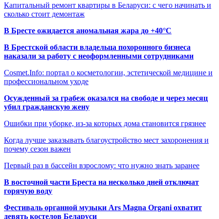
Капитальный ремонт квартиры в Беларуси: с чего начинать и
сколько стоит демонтаж
В Бресте ожидается аномальная жара до +40°C
В Брестской области владельца похоронного бизнеса
наказали за работу с неоформленными сотрудниками
Cosmet.Info: портал о косметологии, эстетической медицине и
профессиональном уходе
Осужденный за грабеж оказался на свободе и через месяц
убил гражданскую жену
Ошибки при уборке, из-за которых дома становится грязнее
Когда лучше заказывать благоустройство мест захоронения и
почему сезон важен
Первый раз в бассейн взрослому: что нужно знать заранее
В восточной части Бреста на несколько дней отключат
горячую воду
Фестиваль органной музыки Ars Magna Organi охватит
девять костелов Беларуси