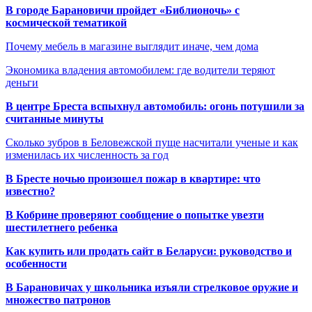
В городе Барановичи пройдет «Библионочь» с
космической тематикой
Почему мебель в магазине выглядит иначе, чем дома
Экономика владения автомобилем: где водители теряют
деньги
В центре Бреста вспыхнул автомобиль: огонь потушили за
считанные минуты
Сколько зубров в Беловежской пуще насчитали ученые и как
изменилась их численность за год
В Бресте ночью произошел пожар в квартире: что
известно?
В Кобрине проверяют сообщение о попытке увезти
шестилетнего ребенка
Как купить или продать сайт в Беларуси: руководство и
особенности
В Барановичах у школьника изъяли стрелковое оружие и
множество патронов