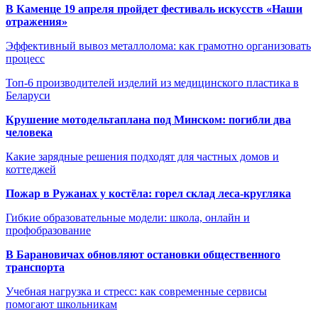
В Каменце 19 апреля пройдет фестиваль искусств «Наши
отражения»
Эффективный вывоз металлолома: как грамотно организовать
процесс
Топ-6 производителей изделий из медицинского пластика в
Беларуси
Крушение мотодельтаплана под Минском: погибли два
человека
Какие зарядные решения подходят для частных домов и
коттеджей
Пожар в Ружанах у костёла: горел склад леса-кругляка
Гибкие образовательные модели: школа, онлайн и
профобразование
В Барановичах обновляют остановки общественного
транспорта
Учебная нагрузка и стресс: как современные сервисы
помогают школьникам