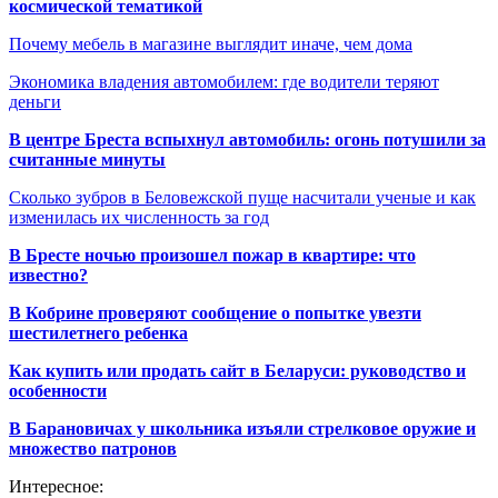
космической тематикой
Почему мебель в магазине выглядит иначе, чем дома
Экономика владения автомобилем: где водители теряют
деньги
В центре Бреста вспыхнул автомобиль: огонь потушили за
считанные минуты
Сколько зубров в Беловежской пуще насчитали ученые и как
изменилась их численность за год
В Бресте ночью произошел пожар в квартире: что
известно?
В Кобрине проверяют сообщение о попытке увезти
шестилетнего ребенка
Как купить или продать сайт в Беларуси: руководство и
особенности
В Барановичах у школьника изъяли стрелковое оружие и
множество патронов
Интересное: