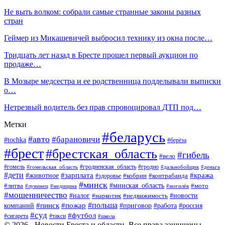
Не выть волком: собрали самые странные законы разных
стран
Геймер из Микашевичей выбросил технику из окна после…
Тридцать лет назад в Бресте прошел первый аукцион по
продаже…
В Мозыре медсестра и ее родственница подделывали выписки
о…
Нетрезвый водитель без прав спровоцировал ДТП под…
Метки
#беларусь
#авто
#барановичи
#tochka
#берёза
#брест
#брестская_область
#гибель
#вело
#гродненская_область
#гомель
#гомельская_область
#гродно
#дальнобойщик
#деньга
#дети
#зарплата
#животное
#кража
#кобрин
#контрабанда
#здоровье
#минск
#минская_область
#литва
#мото
#лунинец
#медицина
#могилёв
#мошенничество
#новости
#налог
#недвижимость
#наркотик
#польша
#пинск
#пожар
компаний
#приговор
#работа
#россия
#суд
#футбол
#такси
#сигарета
#школа
© 2026 - Новости Бреста и области. Все права защищены.