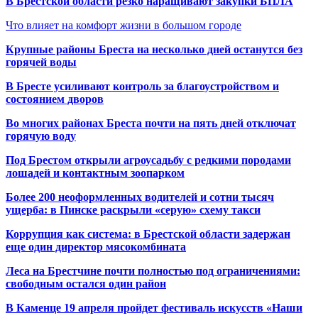
В Брестской области резко наращивают закупки БПЛА
Что влияет на комфорт жизни в большом городе
Крупные районы Бреста на несколько дней останутся без
горячей воды
В Бресте усиливают контроль за благоустройством и
состоянием дворов
Во многих районах Бреста почти на пять дней отключат
горячую воду
Под Брестом открыли агроусадьбу с редкими породами
лошадей и контактным зоопарком
Более 200 неоформленных водителей и сотни тысяч
ущерба: в Пинске раскрыли «серую» схему такси
Коррупция как система: в Брестской области задержан
еще один директор мясокомбината
Леса на Брестчине почти полностью под ограничениями:
свободным остался один район
В Каменце 19 апреля пройдет фестиваль искусств «Наши