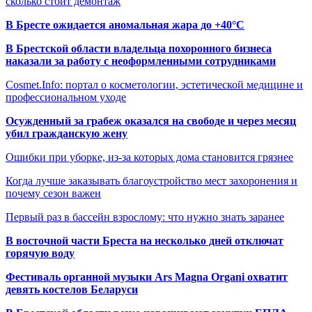
сколько стоит демонтаж
В Бресте ожидается аномальная жара до +40°C
В Брестской области владельца похоронного бизнеса
наказали за работу с неоформленными сотрудниками
Cosmet.Info: портал о косметологии, эстетической медицине и
профессиональном уходе
Осужденный за грабеж оказался на свободе и через месяц
убил гражданскую жену
Ошибки при уборке, из-за которых дома становится грязнее
Когда лучше заказывать благоустройство мест захоронения и
почему сезон важен
Первый раз в бассейн взрослому: что нужно знать заранее
В восточной части Бреста на несколько дней отключат
горячую воду
Фестиваль органной музыки Ars Magna Organi охватит
девять костелов Беларуси