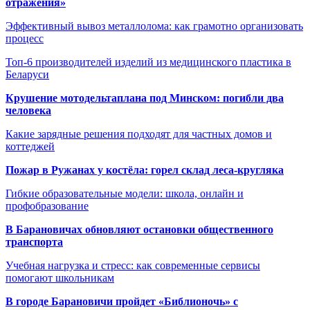
отражения»
Эффективный вывоз металлолома: как грамотно организовать
процесс
Топ-6 производителей изделий из медицинского пластика в
Беларуси
Крушение мотодельтаплана под Минском: погибли два
человека
Какие зарядные решения подходят для частных домов и
коттеджей
Пожар в Ружанах у костёла: горел склад леса-кругляка
Гибкие образовательные модели: школа, онлайн и
профобразование
В Барановичах обновляют остановки общественного
транспорта
Учебная нагрузка и стресс: как современные сервисы
помогают школьникам
В городе Барановичи пройдет «Библионочь» с