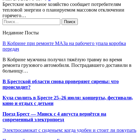
Брестские котельное хозяйство сообщает потребителям
тепловой энергии о планируемом массовом отключении
горячего…
Недавние Посты
В Кобрине при ремонте МАЗа на рабочего упала коробка
передач
В Кобрине мужчина получил тяжёлую травму во время
ремонта грузового автомобиля. Пострадавшего доставили в
больницу…
В Брестской области снова проверяют сирены: что
происходит?
Куда сходить в Бресте 25–26 июля: концерты, фестивали,
кино и отдых с детьми
Поезд Брест — Минск с 4 августа вернётся на
современный электропоезд
Электросамокат с сиденьем: когда удобен и стоит ли покупать