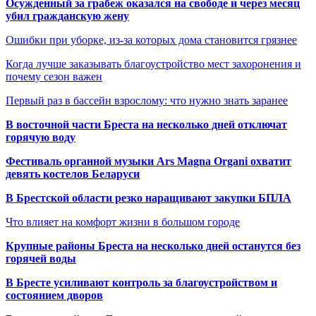
Осужденный за грабеж оказался на свободе и через месяц
убил гражданскую жену
Ошибки при уборке, из-за которых дома становится грязнее
Когда лучше заказывать благоустройство мест захоронения и
почему сезон важен
Первый раз в бассейн взрослому: что нужно знать заранее
В восточной части Бреста на несколько дней отключат
горячую воду
Фестиваль органной музыки Ars Magna Organi охватит
девять костелов Беларуси
В Брестской области резко наращивают закупки БПЛА
Что влияет на комфорт жизни в большом городе
Крупные районы Бреста на несколько дней останутся без
горячей воды
В Бресте усиливают контроль за благоустройством и
состоянием дворов