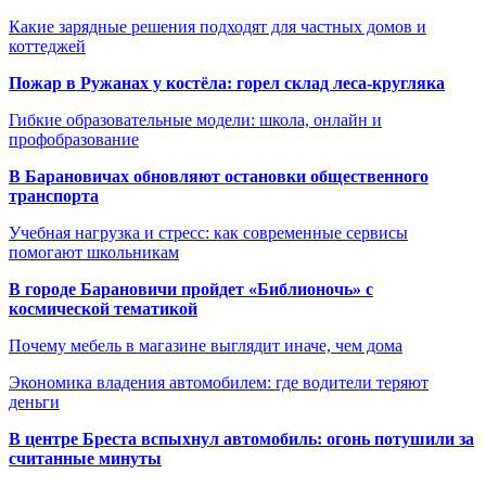
Какие зарядные решения подходят для частных домов и
коттеджей
Пожар в Ружанах у костёла: горел склад леса-кругляка
Гибкие образовательные модели: школа, онлайн и
профобразование
В Барановичах обновляют остановки общественного
транспорта
Учебная нагрузка и стресс: как современные сервисы
помогают школьникам
В городе Барановичи пройдет «Библионочь» с
космической тематикой
Почему мебель в магазине выглядит иначе, чем дома
Экономика владения автомобилем: где водители теряют
деньги
В центре Бреста вспыхнул автомобиль: огонь потушили за
считанные минуты