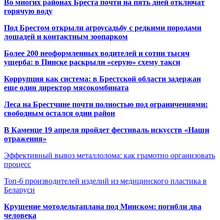
Во многих районах Бреста почти на пять дней отключат
горячую воду
Под Брестом открыли агроусадьбу с редкими породами
лошадей и контактным зоопарком
Более 200 неоформленных водителей и сотни тысяч
ущерба: в Пинске раскрыли «серую» схему такси
Коррупция как система: в Брестской области задержан
еще один директор мясокомбината
Леса на Брестчине почти полностью под ограничениями:
свободным остался один район
В Каменце 19 апреля пройдет фестиваль искусств «Наши
отражения»
Эффективный вывоз металлолома: как грамотно организовать
процесс
Топ-6 производителей изделий из медицинского пластика в
Беларуси
Крушение мотодельтаплана под Минском: погибли два
человека