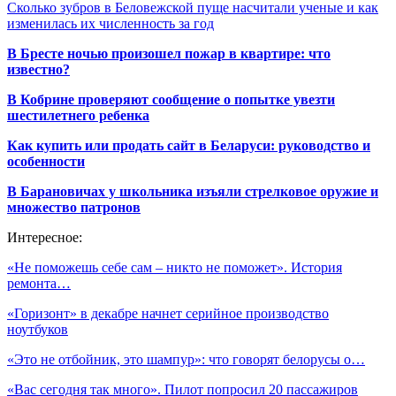
Сколько зубров в Беловежской пуще насчитали ученые и как
изменилась их численность за год
В Бресте ночью произошел пожар в квартире: что
известно?
В Кобрине проверяют сообщение о попытке увезти
шестилетнего ребенка
Как купить или продать сайт в Беларуси: руководство и
особенности
В Барановичах у школьника изъяли стрелковое оружие и
множество патронов
Интересное:
«Не поможешь себе сам – никто не поможет». История
ремонта…
«Горизонт» в декабре начнет серийное производство
ноутбуков
«Это не отбойник, это шампур»: что говорят белорусы о…
«Вас сегодня так много». Пилот попросил 20 пассажиров