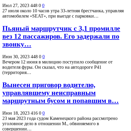
Июл 27, 2023
448
0
0
27 июля около 10 часов утра 33-летняя брестчанка, управляя
автомобилем «SEAT», при выезде с парковки…
Пьяный маршрутчик с 3,1 промилле
вез 12 пассажиров. Его задержали по
звонку…
Июн 30, 2023
448
0
0
Вечером 12 июня в милицию поступило сообщение от
водителя фуры. Он сказал, что на автодороге Р41
(территория…
Вынесен приговор водителю,
управлявшему неисправным
маршрутным бусом и попавшим в…
Июн 18, 2023
416
0
0
23 мая 2023 года судом Каменецкого района рассмотрено
уголовное дело в отношении М., обвиняемого в
совершении…