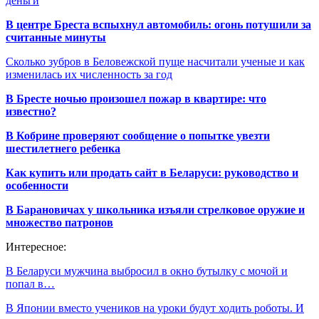
деньги
В центре Бреста вспыхнул автомобиль: огонь потушили за
считанные минуты
Сколько зубров в Беловежской пуще насчитали ученые и как
изменилась их численность за год
В Бресте ночью произошел пожар в квартире: что
известно?
В Кобрине проверяют сообщение о попытке увезти
шестилетнего ребенка
Как купить или продать сайт в Беларуси: руководство и
особенности
В Барановичах у школьника изъяли стрелковое оружие и
множество патронов
Интересное:
В Беларуси мужчина выбросил в окно бутылку с мочой и
попал в…
В Японии вместо учеников на уроки будут ходить роботы. И