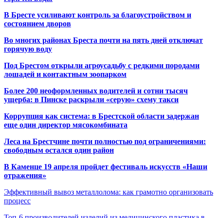
В Бресте усиливают контроль за благоустройством и
состоянием дворов
Во многих районах Бреста почти на пять дней отключат
горячую воду
Под Брестом открыли агроусадьбу с редкими породами
лошадей и контактным зоопарком
Более 200 неоформленных водителей и сотни тысяч
ущерба: в Пинске раскрыли «серую» схему такси
Коррупция как система: в Брестской области задержан
еще один директор мясокомбината
Леса на Брестчине почти полностью под ограничениями:
свободным остался один район
В Каменце 19 апреля пройдет фестиваль искусств «Наши
отражения»
Эффективный вывоз металлолома: как грамотно организовать
процесс
Топ-6 производителей изделий из медицинского пластика в