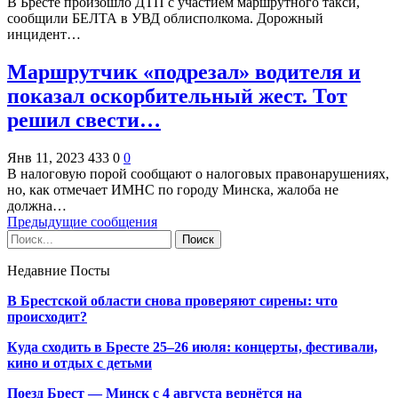
В Бресте произошло ДТП с участием маршрутного такси,
сообщили БЕЛТА в УВД облисполкома. Дорожный
инцидент…
Маршрутчик «подрезал» водителя и
показал оскорбительный жест. Тот
решил свести…
Янв 11, 2023
433
0
0
В налоговую порой сообщают о налоговых правонарушениях,
но, как отмечает ИМНС по городу Минска, жалоба не
должна…
Предыдущие сообщения
Недавние Посты
В Брестской области снова проверяют сирены: что
происходит?
Куда сходить в Бресте 25–26 июля: концерты, фестивали,
кино и отдых с детьми
Поезд Брест — Минск с 4 августа вернётся на