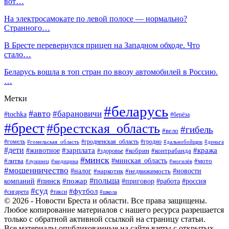
вот…
На электросамокате по левой полосе — нормально?
Странного…
В Бресте перевернулся прицеп на Западном обходе. Что
стало…
Беларусь вошла в топ стран по ввозу автомобилей в Россию.
…
Метки
#беларусь
#авто
#барановичи
#tochka
#берёза
#брест
#брестская_область
#гибель
#вело
#гродненская_область
#гомель
#гомельская_область
#гродно
#дальнобойщик
#деньга
#дети
#зарплата
#животное
#кража
#кобрин
#контрабанда
#здоровье
#минск
#минская_область
#литва
#мото
#лунинец
#медицина
#могилёв
#мошенничество
#новости
#налог
#недвижимость
#наркотик
#польша
#пинск
#пожар
компаний
#приговор
#работа
#россия
#суд
#футбол
#такси
#сигарета
#школа
© 2026 - Новости Бреста и области. Все права защищены.
Любое копирование материалов с нашего ресурса разрешается
только с обратной активной ссылкой на страницу статьи.
Все материалы опубликованные на сайте взяты с открытых