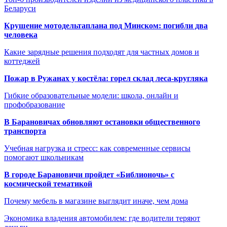
Беларуси
Крушение мотодельтаплана под Минском: погибли два
человека
Какие зарядные решения подходят для частных домов и
коттеджей
Пожар в Ружанах у костёла: горел склад леса-кругляка
Гибкие образовательные модели: школа, онлайн и
профобразование
В Барановичах обновляют остановки общественного
транспорта
Учебная нагрузка и стресс: как современные сервисы
помогают школьникам
В городе Барановичи пройдет «Библионочь» с
космической тематикой
Почему мебель в магазине выглядит иначе, чем дома
Экономика владения автомобилем: где водители теряют