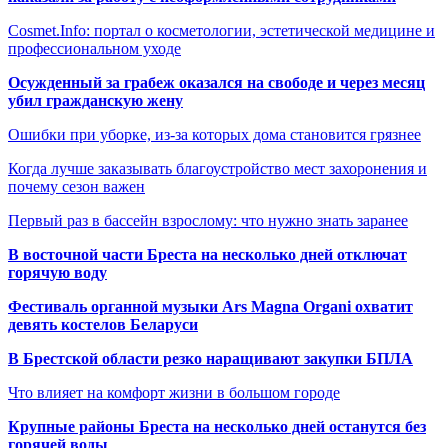
Cosmet.Info: портал о косметологии, эстетической медицине и
профессиональном уходе
Осужденный за грабеж оказался на свободе и через месяц
убил гражданскую жену
Ошибки при уборке, из-за которых дома становится грязнее
Когда лучше заказывать благоустройство мест захоронения и
почему сезон важен
Первый раз в бассейн взрослому: что нужно знать заранее
В восточной части Бреста на несколько дней отключат
горячую воду
Фестиваль органной музыки Ars Magna Organi охватит
девять костелов Беларуси
В Брестской области резко наращивают закупки БПЛА
Что влияет на комфорт жизни в большом городе
Крупные районы Бреста на несколько дней останутся без
горячей воды