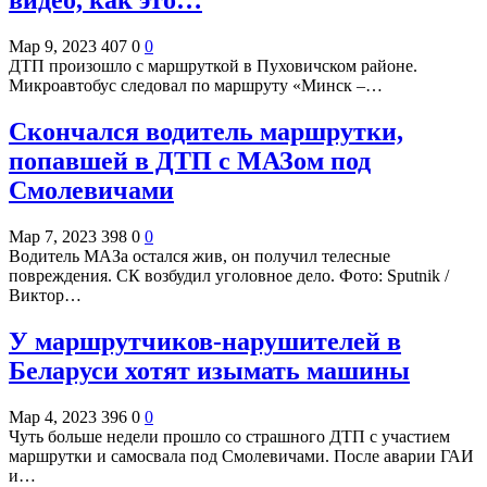
видео, как это…
Мар 9, 2023
407
0
0
ДТП произошло с маршруткой в Пуховичском районе.
Микроавтобус следовал по маршруту «Минск –…
Cкончался водитель маршрутки,
попавшей в ДТП с МАЗом под
Смолевичами
Мар 7, 2023
398
0
0
Водитель МАЗа остался жив, он получил телесные
повреждения. СК возбудил уголовное дело. Фото: Sputnik /
Виктор…
У маршрутчиков-нарушителей в
Беларуси хотят изымать машины
Мар 4, 2023
396
0
0
Чуть больше недели прошло со страшного ДТП с участием
маршрутки и самосвала под Смолевичами. После аварии ГАИ
и…