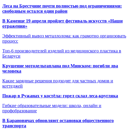
Леса на Брестчине почти полностью под ограничениями:
свободным остался один район
В Каменце 19 апреля пройдет фестиваль искусств «Наши
отражения»
Эффективный вывоз металлолома: как грамотно организовать
процесс
Топ-6 производителей изделий из медицинского пластика в
Беларуси
Крушение мотодельтаплана под Минском: погибли два
человека
Какие зарядные решения подходят для частных домов и
коттеджей
Пожар в Ружанах у костёла: горел склад леса-кругляка
Гибкие образовательные модели: школа, онлайн и
профобразование
В Барановичах обновляют остановки общественного
транспорта