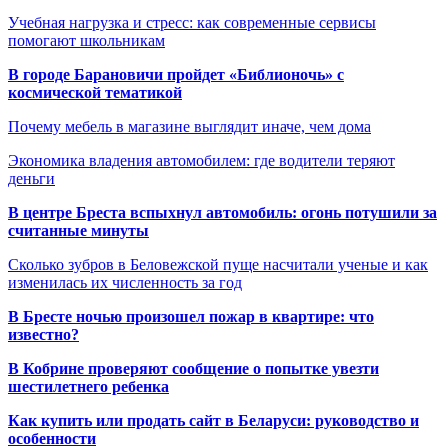
Учебная нагрузка и стресс: как современные сервисы
помогают школьникам
В городе Барановичи пройдет «Библионочь» с
космической тематикой
Почему мебель в магазине выглядит иначе, чем дома
Экономика владения автомобилем: где водители теряют
деньги
В центре Бреста вспыхнул автомобиль: огонь потушили за
считанные минуты
Сколько зубров в Беловежской пуще насчитали ученые и как
изменилась их численность за год
В Бресте ночью произошел пожар в квартире: что
известно?
В Кобрине проверяют сообщение о попытке увезти
шестилетнего ребенка
Как купить или продать сайт в Беларуси: руководство и
особенности