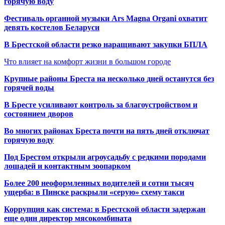
горячую воду
Фестиваль органной музыки Ars Magna Organi охватит
девять костелов Беларуси
В Брестской области резко наращивают закупки БПЛА
Что влияет на комфорт жизни в большом городе
Крупные районы Бреста на несколько дней останутся без
горячей воды
В Бресте усиливают контроль за благоустройством и
состоянием дворов
Во многих районах Бреста почти на пять дней отключат
горячую воду
Под Брестом открыли агроусадьбу с редкими породами
лошадей и контактным зоопарком
Более 200 неоформленных водителей и сотни тысяч
ущерба: в Пинске раскрыли «серую» схему такси
Коррупция как система: в Брестской области задержан
еще один директор мясокомбината