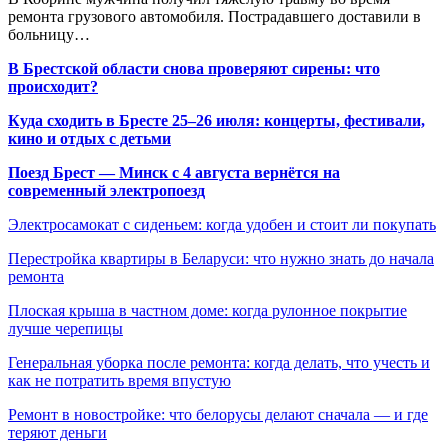
ремонта грузового автомобиля. Пострадавшего доставили в
больницу…
В Брестской области снова проверяют сирены: что
происходит?
Куда сходить в Бресте 25–26 июля: концерты, фестивали,
кино и отдых с детьми
Поезд Брест — Минск с 4 августа вернётся на
современный электропоезд
Электросамокат с сиденьем: когда удобен и стоит ли покупать
Перестройка квартиры в Беларуси: что нужно знать до начала
ремонта
Плоская крыша в частном доме: когда рулонное покрытие
лучше черепицы
Генеральная уборка после ремонта: когда делать, что учесть и
как не потратить время впустую
Ремонт в новостройке: что белорусы делают сначала — и где
теряют деньги