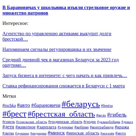
В Барановичах у школьника изъяли стрелковое оружие и
множество патронов
Интересное:
Агентство по управлению активами выкупит долги
брестской…
Напоминаем сигналы регулировщика и их значение
Средний дневной чек в магазинах Беларуси за 2023 год
ощутимо…
Запуск бизнеса в интернете: c чего начать и как привлечь…
Ставка рефинансирования снижается в Беларуси с 1 марта
Метки
#беларусь
#авто
#барановичи
#tochka
#берёза
#брест
#брестская_область
#гибель
#вело
#гродненская_область
#гомель
#гомельская_область
#гродно
#дальнобойщик
#деньга
#дети
#зарплата
#животное
#кража
#кобрин
#контрабанда
#здоровье
#минск
#минская_область
#литва
#мото
#лунинец
#медицина
#могилёв