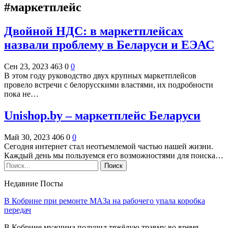
#маркетплейс
Двойной НДС: в маркетплейсах
назвали проблему в Беларуси и ЕЭАС
Сен 23, 2023
463
0
0
В этом году руководство двух крупных маркетплейсов
провело встречи с белорусскими властями, их подробности
пока не…
Unishop.by – маркетплейс Беларуси
Май 30, 2023
406
0
0
Сегодня интернет стал неотъемлемой частью нашей жизни.
Каждый день мы пользуемся его возможностями для поиска…
Недавние Посты
В Кобрине при ремонте МАЗа на рабочего упала коробка
передач
В Кобрине мужчина получил тяжёлую травму во время