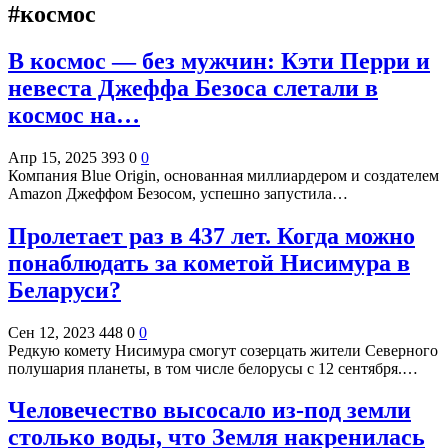
#космос
В космос — без мужчин: Кэти Перри и
невеста Джеффа Безоса слетали в
космос на…
Апр 15, 2025
393
0
0
Компания Blue Origin, основанная миллиардером и создателем
Amazon Джеффом Безосом, успешно запустила…
Пролетает раз в 437 лет. Когда можно
понаблюдать за кометой Нисимура в
Беларуси?
Сен 12, 2023
448
0
0
Редкую комету Нисимура смогут созерцать жители Северного
полушария планеты, в том числе белорусы с 12 сентября.…
Человечество высосало из-под земли
столько воды, что Земля накренилась