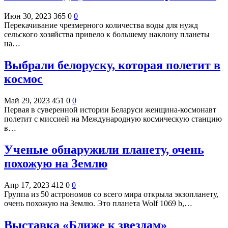
Июн 30, 2023
365
0
0
Перекачивание чрезмерного количества воды для нужд
сельского хозяйства привело к большему наклону планеты
на…
Выбрали белоруску, которая полетит в
космос
Май 29, 2023
451
0
0
Первая в суверенной истории Беларуси женщина-космонавт
полетит с миссией на Международную космическую станцию
в…
Ученые обнаружили планету, очень
похожую на Землю
Апр 17, 2023
412
0
0
Группа из 50 астрономов со всего мира открыла экзопланету,
очень похожую на Землю. Это планета Wolf 1069 b,…
Выставка «Ближе к звездам»