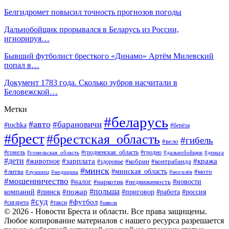
Белгидромет повысил точность прогнозов погоды
Дальнобойщик прорывался в Беларусь из России,
игнорируя…
Бывший футболист бресткого «Динамо» Артём Милевский
попал в…
Документ 1783 года. Сколько зубров насчитали в
Беловежской…
Метки
#беларусь
#авто
#барановичи
#tochka
#берёза
#брест
#брестская_область
#гибель
#вело
#гродненская_область
#гомель
#гомельская_область
#гродно
#дальнобойщик
#деньга
#дети
#зарплата
#животное
#кража
#кобрин
#контрабанда
#здоровье
#минск
#минская_область
#литва
#мото
#лунинец
#медицина
#могилёв
#мошенничество
#новости
#налог
#недвижимость
#наркотик
#польша
#пинск
#пожар
компаний
#приговор
#работа
#россия
#суд
#футбол
#такси
#сигарета
#школа
© 2026 - Новости Бреста и области. Все права защищены.
Любое копирование материалов с нашего ресурса разрешается