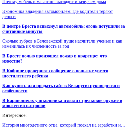
Почему мебель в магазине выглядит иначе, чем дома
Экономика владения автомобилем: где водители теряют
деньги
В центре Бреста вспыхнул автомобиль: огонь потушили за
считанные минуты
Сколько зубров в Беловежской пуще насчитали ученые и как
изменилась их численность за год
В Бресте ночью произошел пожар в квартире: что
известно?
В Кобрине проверяют сообщение о попытке увезти
шестилетнего ребенка
Как купить или продать сайт в Беларуси: руководство и
особенности
В Барановичах у школьника изъяли стрелковое оружие и
множество патронов
Интересное:
История многодетного отца, который поехал на заработки и…