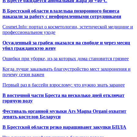
В Бресте ожидается аномальная жара до +40°C
В Брестской области владельца похоронного бизнеса
наказали за работу с неоформленными сотрудниками
Cosmet.Info: портал о косметологии, эстетической медицине и
профессиональном уходе
Осужденный за грабеж оказался на свободе и через месяц
убил гражданскую жену
Ошибки при уборке, из-за которых дома становится грязнее
Когда лучше заказывать благоустройство мест захоронения и
почему сезон важен
Первый раз в бассейн взрослому: что нужно знать заранее
В восточной части Бреста на несколько дней отключат
горячую воду
Фестиваль органной музыки Ars Magna Organi охватит
девять костелов Беларуси
В Брестской области резко наращивают закупки БПЛА