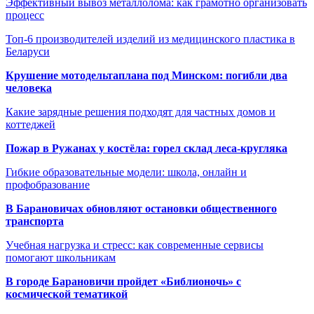
Эффективный вывоз металлолома: как грамотно организовать
процесс
Топ-6 производителей изделий из медицинского пластика в
Беларуси
Крушение мотодельтаплана под Минском: погибли два
человека
Какие зарядные решения подходят для частных домов и
коттеджей
Пожар в Ружанах у костёла: горел склад леса-кругляка
Гибкие образовательные модели: школа, онлайн и
профобразование
В Барановичах обновляют остановки общественного
транспорта
Учебная нагрузка и стресс: как современные сервисы
помогают школьникам
В городе Барановичи пройдет «Библионочь» с
космической тематикой