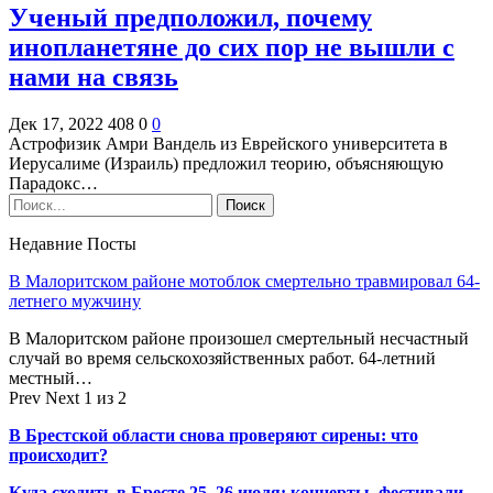
Ученый предположил, почему
инопланетяне до сих пор не вышли с
нами на связь
Дек 17, 2022
408
0
0
Астрофизик Амри Вандель из Еврейского университета в
Иерусалиме (Израиль) предложил теорию, объясняющую
Парадокс…
Недавние Посты
В Малоритском районе мотоблок смертельно травмировал 64-
летнего мужчину
В Малоритском районе произошел смертельный несчастный
случай во время сельскохозяйственных работ. 64-летний
местный…
Prev
Next
1 из 2
В Брестской области снова проверяют сирены: что
происходит?
Куда сходить в Бресте 25–26 июля: концерты, фестивали,