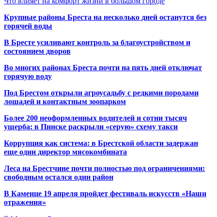
Что влияет на комфорт жизни в большом городе
Крупные районы Бреста на несколько дней останутся без
горячей воды
В Бресте усиливают контроль за благоустройством и
состоянием дворов
Во многих районах Бреста почти на пять дней отключат
горячую воду
Под Брестом открыли агроусадьбу с редкими породами
лошадей и контактным зоопарком
Более 200 неоформленных водителей и сотни тысяч
ущерба: в Пинске раскрыли «серую» схему такси
Коррупция как система: в Брестской области задержан
еще один директор мясокомбината
Леса на Брестчине почти полностью под ограничениями:
свободным остался один район
В Каменце 19 апреля пройдет фестиваль искусств «Наши
отражения»