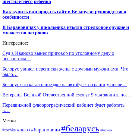
шестилетнего ребенка
Как купить или продать сайт в Беларуси: руководство и
особенности
В Барановичах у школьника изъяли стрелковое оружие и
множество патронов
Интересное:
Суд в Иваново вынес приговор по уголовному делу о
несчастном…
Белорус увидел переписки жены с другими мужчинами. Что
было…
Белорус рассказал о поездке на автобусе за границу после…
Ветераны Великой Отечественной смогут 9 мая звонить по…
Передвижной флюорографический кабинет будет работать
в…
Метки
#беларусь
#авто
#барановичи
#tochka
#берёза