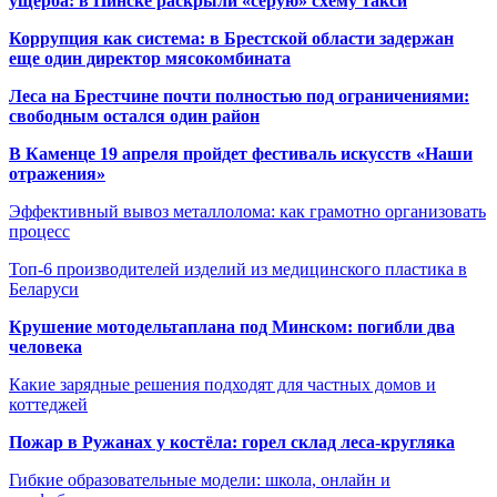
ущерба: в Пинске раскрыли «серую» схему такси
Коррупция как система: в Брестской области задержан
еще один директор мясокомбината
Леса на Брестчине почти полностью под ограничениями:
свободным остался один район
В Каменце 19 апреля пройдет фестиваль искусств «Наши
отражения»
Эффективный вывоз металлолома: как грамотно организовать
процесс
Топ-6 производителей изделий из медицинского пластика в
Беларуси
Крушение мотодельтаплана под Минском: погибли два
человека
Какие зарядные решения подходят для частных домов и
коттеджей
Пожар в Ружанах у костёла: горел склад леса-кругляка
Гибкие образовательные модели: школа, онлайн и