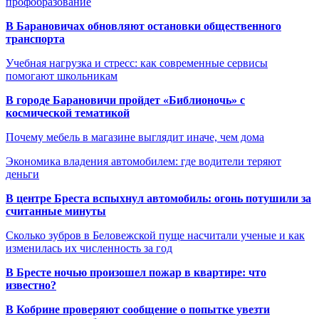
профобразование
В Барановичах обновляют остановки общественного
транспорта
Учебная нагрузка и стресс: как современные сервисы
помогают школьникам
В городе Барановичи пройдет «Библионочь» с
космической тематикой
Почему мебель в магазине выглядит иначе, чем дома
Экономика владения автомобилем: где водители теряют
деньги
В центре Бреста вспыхнул автомобиль: огонь потушили за
считанные минуты
Сколько зубров в Беловежской пуще насчитали ученые и как
изменилась их численность за год
В Бресте ночью произошел пожар в квартире: что
известно?
В Кобрине проверяют сообщение о попытке увезти