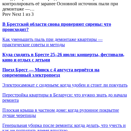
контролировать её заранее Основной источник пыли при
демонтаже —…
Prev
Next
1 из 3
В Брестской области снова проверяют сирены: что
происходит?
Как уменьшить пыль при демонтаже квартиры —
практические советы и методы
Куда сходить в Бресте 25–26 июля: концерты, фестивали,
кино и отдых с детьми
Поезд Брест — Минск с 4 августа вернётся на
современный электропоезд
Электросамокат с сиденьем: когда удобен и стоит ли покупать
Перестройка квартиры в Беларуси: что нужно знать до начала
ремонта
Плоская крыша в частном доме: когда рулонное покрытие
лучше черепицы
Генеральная уборка после ремонта: когда делать, что учесть и
как не потратить время впустую