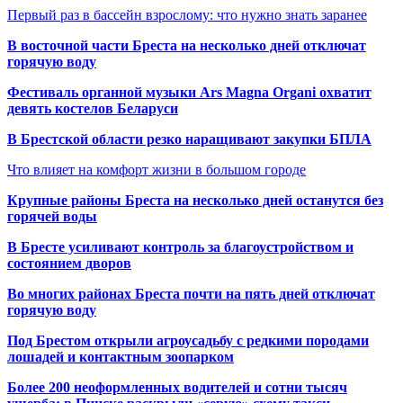
Первый раз в бассейн взрослому: что нужно знать заранее
В восточной части Бреста на несколько дней отключат
горячую воду
Фестиваль органной музыки Ars Magna Organi охватит
девять костелов Беларуси
В Брестской области резко наращивают закупки БПЛА
Что влияет на комфорт жизни в большом городе
Крупные районы Бреста на несколько дней останутся без
горячей воды
В Бресте усиливают контроль за благоустройством и
состоянием дворов
Во многих районах Бреста почти на пять дней отключат
горячую воду
Под Брестом открыли агроусадьбу с редкими породами
лошадей и контактным зоопарком
Более 200 неоформленных водителей и сотни тысяч