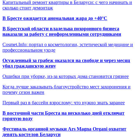
Капитальный ремонт квартиры в Беларуси: с чего начинать и
сколько стоит демонтаж
В Бресте ожидается аномальная жара до +40°C
В Брестской области владельца похоронного бизнеса
наказали за работу с неоформленными сотрудниками
Cosmet.Info: портал о косметологии, эстетической медицине и
профессиональном уходе
Осужденный за грабеж оказался на свободе и через месяц
убил гражданскую жену
Ошибки при уборке, из-за которых дома становится грязнее
Когда лучше заказывать благоустройство мест захоронения и
почему сезон важен
Первый раз в бассейн взрослому: что нужно знать заранее
В восточной части Бреста на несколько дней отключат
горячую воду
Фестиваль органной музыки Ars Magna Organi охватит
девять костелов Беларуси