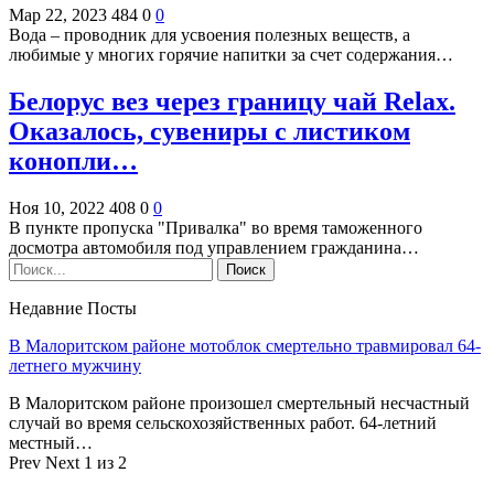
Мар 22, 2023
484
0
0
Вода – проводник для усвоения полезных веществ, а
любимые у многих горячие напитки за счет содержания…
Белорус вез через границу чай Relax.
Оказалось, сувениры с листиком
конопли…
Ноя 10, 2022
408
0
0
В пункте пропуска "Привалка" во время таможенного
досмотра автомобиля под управлением гражданина…
Недавние Посты
В Малоритском районе мотоблок смертельно травмировал 64-
летнего мужчину
В Малоритском районе произошел смертельный несчастный
случай во время сельскохозяйственных работ. 64-летний
местный…
Prev
Next
1 из 2