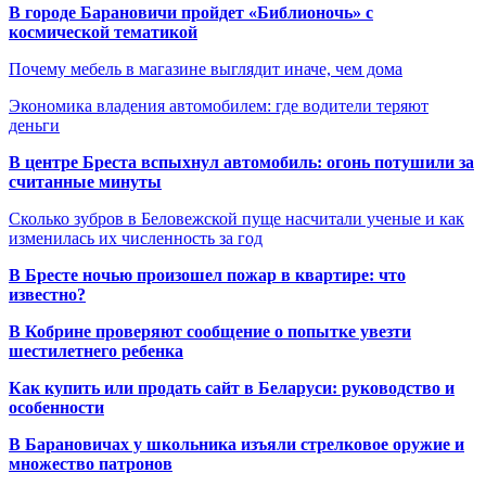
В городе Барановичи пройдет «Библионочь» с
космической тематикой
Почему мебель в магазине выглядит иначе, чем дома
Экономика владения автомобилем: где водители теряют
деньги
В центре Бреста вспыхнул автомобиль: огонь потушили за
считанные минуты
Сколько зубров в Беловежской пуще насчитали ученые и как
изменилась их численность за год
В Бресте ночью произошел пожар в квартире: что
известно?
В Кобрине проверяют сообщение о попытке увезти
шестилетнего ребенка
Как купить или продать сайт в Беларуси: руководство и
особенности
В Барановичах у школьника изъяли стрелковое оружие и
множество патронов