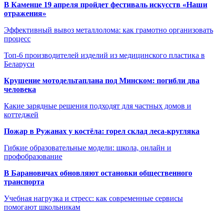
В Каменце 19 апреля пройдет фестиваль искусств «Наши
отражения»
Эффективный вывоз металлолома: как грамотно организовать
процесс
Топ-6 производителей изделий из медицинского пластика в
Беларуси
Крушение мотодельтаплана под Минском: погибли два
человека
Какие зарядные решения подходят для частных домов и
коттеджей
Пожар в Ружанах у костёла: горел склад леса-кругляка
Гибкие образовательные модели: школа, онлайн и
профобразование
В Барановичах обновляют остановки общественного
транспорта
Учебная нагрузка и стресс: как современные сервисы
помогают школьникам