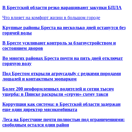
В Брестской области резко наращивают закупки БПЛА
Что влияет на комфорт жизни в большом городе
Крупные районы Бреста на несколько дней останутся без
горячей воды
В Бресте усиливают контроль за благоустройством и
состоянием дворов
Во многих районах Бреста почти на пять дней отключат
горячую воду
Под Брестом открыли агроусадьбу с редкими породами
лошадей и контактным зоопарком
Более 200 неоформленных водителей и сотни тысяч
ущерба: в Пинске раскрыли «серую» схему такси
Коррупция как система: в Брестской области задержан
еще один директор мясокомбината
Леса на Брестчине почти полностью под ограничениями:
свободным остался один район