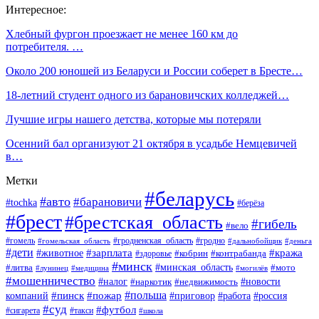
Интересное:
Хлебный фургон проезжает не менее 160 км до
потребителя. …
Около 200 юношей из Беларуси и России соберет в Бресте…
18-летний студент одного из барановичских колледжей…
Лучшие игры нашего детства, которые мы потеряли
Осенний бал организуют 21 октября в усадьбе Немцевичей
в…
Метки
#беларусь
#авто
#барановичи
#tochka
#берёза
#брест
#брестская_область
#гибель
#вело
#гродненская_область
#гомель
#гомельская_область
#гродно
#дальнобойщик
#деньга
#дети
#зарплата
#животное
#кража
#кобрин
#контрабанда
#здоровье
#минск
#минская_область
#литва
#мото
#лунинец
#медицина
#могилёв
#мошенничество
#новости
#налог
#недвижимость
#наркотик
#польша
#пинск
#пожар
компаний
#приговор
#работа
#россия
#суд
#футбол
#такси
#сигарета
#школа