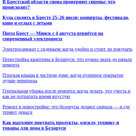
В Брестской области снова проверяют сирены: что
происходит?
Куда сходить в Бресте 25–26 июля: концерты, фестивали,
кино и отдых с детьми
Поезд Брест — Минск с 4 августа вернётся на
современный электропоезд
Электросамокат с сиденьем: когда удобен и стоит ли покупать
Перестройка квартиры в Беларуси: что нужно знать до начала
ремонта
Плоская крыша в частном доме: когда рулонное покрытие
лучше черепицы
Генеральная уборка после ремонта: когда делать, что учесть и
как не потратить время впустую
Ремонт в новостройке: что белорусы делают сначала — и где
теряют деньги
Как выгоднее покупать продукты, одежду, технику и
товары для дома в Беларуси