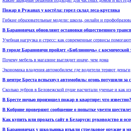
Какие зарядные решения подходят для частных домов и коттед
Пожар в Ружанах у костёла: горел склад леса-кругляка
Гибкие образовательные модели: школа, онлайн и профобразов
В Барановичах обновляют остановки общественного транс
Учебная нагрузка и стресс: как современные сервисы помогаю
В городе Барановичи пройдет «Библионочь» с космической
Почему мебель в магазине выглядит иначе, чем дома
Экономика владения автомобилем: где водители теряют деньги
В центре Бреста вспыхнул автомобиль: огонь потушили за
Сколько зубров в Беловежской пуще насчитали ученые и как из
В Бресте ночью произошел пожар в квартире: что известно
В Кобрине проверяют сообщение о попытке увезти шестилет
Как купить или продать сайт в Беларуси: руководство и ос
В Барановичах у школьника изъяли стрелковое оружие и м