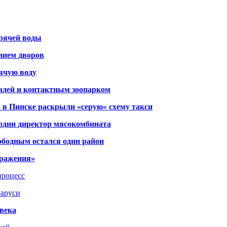
орячей воды
янием дворов
рячую воду
адей и контактным зоопарком
 в Пинске раскрыли «серую» схему такси
 один директор мясокомбината
ободным остался один район
тражения»
процесс
ларуси
века