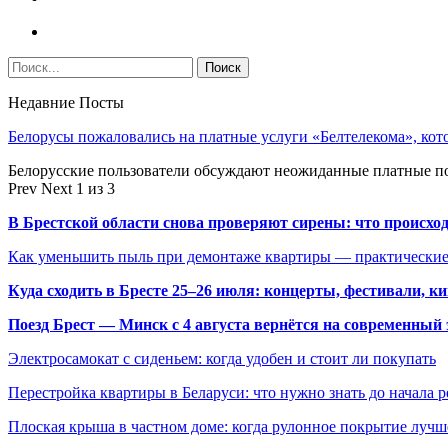
Недавние Посты
Белорусы пожаловались на платные услуги «Белтелекома», ко
Белорусские пользователи обсуждают неожиданные платные п
Prev
Next
1 из 3
В Брестской области снова проверяют сирены: что происхо
Как уменьшить пыль при демонтаже квартиры — практические
Куда сходить в Бресте 25–26 июля: концерты, фестивали, ки
Поезд Брест — Минск с 4 августа вернётся на современный 
Электросамокат с сиденьем: когда удобен и стоит ли покупать
Перестройка квартиры в Беларуси: что нужно знать до начала 
Плоская крыша в частном доме: когда рулонное покрытие луч