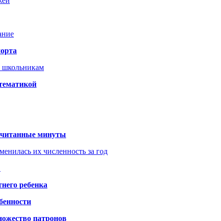
жей
ание
порта
т школьникам
 тематикой
 считанные минуты
менилась их численность за год
?
него ребенка
обенности
ножество патронов