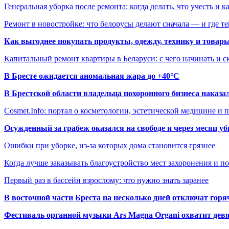
Генеральная уборка после ремонта: когда делать, что учесть и 
Ремонт в новостройке: что белорусы делают сначала — и где т
Как выгоднее покупать продукты, одежду, технику и товары
Капитальный ремонт квартиры в Беларуси: с чего начинать и с
В Бресте ожидается аномальная жара до +40°C
В Брестской области владельца похоронного бизнеса наказ
Cosmet.Info: портал о косметологии, эстетической медицине и
Осужденный за грабеж оказался на свободе и через месяц у
Ошибки при уборке, из-за которых дома становится грязнее
Когда лучше заказывать благоустройство мест захоронения и п
Первый раз в бассейн взрослому: что нужно знать заранее
В восточной части Бреста на несколько дней отключат горя
Фестиваль органной музыки Ars Magna Organi охватит девя