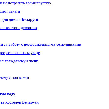
как не потратить время впустую
еряют деньги
 для дома в Беларуси
колько стоит демонтаж
али за работу с неоформленными сотрудниками
 профессиональном уходе
бил гражданскую жену
очему сезон важен
чую воду
ть костелов Беларуси