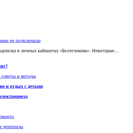
торые не подключали
одписки в личных кабинетах «Белтелекома». Некоторые…
дит?
 советы и методы
но и отдых с детьми
электропоезд
ремонта
ше черепицы