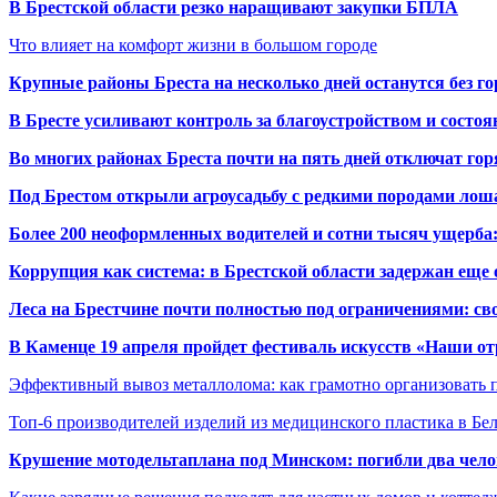
В Брестской области резко наращивают закупки БПЛА
Что влияет на комфорт жизни в большом городе
Крупные районы Бреста на несколько дней останутся без г
В Бресте усиливают контроль за благоустройством и состо
Во многих районах Бреста почти на пять дней отключат го
Под Брестом открыли агроусадьбу с редкими породами лош
Более 200 неоформленных водителей и сотни тысяч ущерба:
Коррупция как система: в Брестской области задержан еще
Леса на Брестчине почти полностью под ограничениями: св
В Каменце 19 апреля пройдет фестиваль искусств «Наши о
Эффективный вывоз металлолома: как грамотно организовать 
Топ-6 производителей изделий из медицинского пластика в Бе
Крушение мотодельтаплана под Минском: погибли два чело