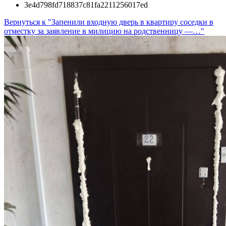
3e4d798fd718837c81fa2211256017ed
Вернуться к "Запенили входную дверь в квартиру соседки в
отместку за заявление в милицию на родственницу —…"