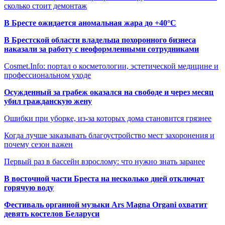
сколько стоит демонтаж
В Бресте ожидается аномальная жара до +40°C
В Брестской области владельца похоронного бизнеса
наказали за работу с неоформленными сотрудниками
Cosmet.Info: портал о косметологии, эстетической медицине и
профессиональном уходе
Осужденный за грабеж оказался на свободе и через месяц
убил гражданскую жену
Ошибки при уборке, из-за которых дома становится грязнее
Когда лучше заказывать благоустройство мест захоронения и
почему сезон важен
Первый раз в бассейн взрослому: что нужно знать заранее
В восточной части Бреста на несколько дней отключат
горячую воду
Фестиваль органной музыки Ars Magna Organi охватит
девять костелов Беларуси