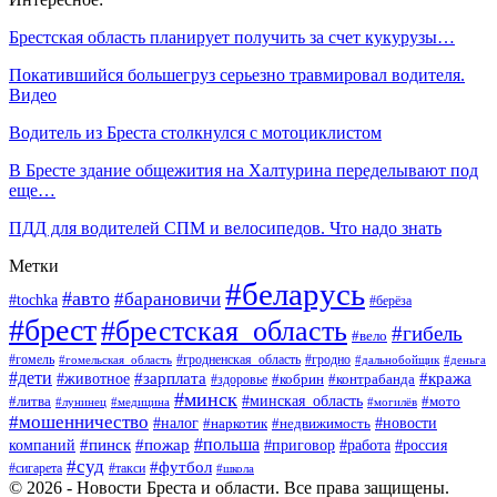
Брестская область планирует получить за счет кукурузы…
Покатившийся большегруз серьезно травмировал водителя.
Видео
Водитель из Бреста столкнулся с мотоциклистом
В Бресте здание общежития на Халтурина переделывают под
еще…
ПДД для водителей СПМ и велосипедов. Что надо знать
Метки
#беларусь
#авто
#барановичи
#tochka
#берёза
#брест
#брестская_область
#гибель
#вело
#гродненская_область
#гомель
#гомельская_область
#гродно
#дальнобойщик
#деньга
#дети
#зарплата
#животное
#кража
#кобрин
#контрабанда
#здоровье
#минск
#минская_область
#литва
#мото
#лунинец
#медицина
#могилёв
#мошенничество
#новости
#налог
#недвижимость
#наркотик
#польша
#пинск
#пожар
компаний
#приговор
#работа
#россия
#суд
#футбол
#такси
#сигарета
#школа
© 2026 - Новости Бреста и области. Все права защищены.