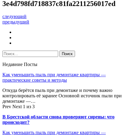
3e4d798fd718837c81fa2211256017ed
следующий
предыдущий
Недавние Посты
Как уменьшить пыль при демонтаже квартиры —
практические советы и методы
Откуда берётся пыль при демонтаже и почему важно
контролировать её заранее Основной источник пыли при
демонтаже —…
Prev
Next
1 из 3
В Брестской области снова проверяют сирены: что
происходит?
Как уменьшить пыль при демонтаже квартиры —