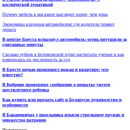
космической тематикой
Почему мебель в магазине выглядит иначе, чем дома
Экономика владения автомобилем: где водители теряют
деньги
В центре Бреста вспыхнул автомобиль: огонь потушили за
считанные минуты
Сколько зубров в Беловежской пуще насчитали ученые и как
изменилась их численность за год
В Бресте ночью произошел пожар в квартире: что
известно?
В Кобрине проверяют сообщение о попытке увезти
шестилетнего ребенка
Как купить или продать сайт в Беларуси: руководство и
особенности
В Барановичах у школьника изъяли стрелковое оружие и
множество патронов
Интересное: