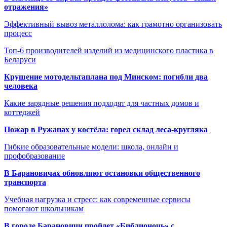
отражения»
Эффективный вывоз металлолома: как грамотно организовать
процесс
Топ-6 производителей изделий из медицинского пластика в
Беларуси
Крушение мотодельтаплана под Минском: погибли два
человека
Какие зарядные решения подходят для частных домов и
коттеджей
Пожар в Ружанах у костёла: горел склад леса-кругляка
Гибкие образовательные модели: школа, онлайн и
профобразование
В Барановичах обновляют остановки общественного
транспорта
Учебная нагрузка и стресс: как современные сервисы
помогают школьникам
В городе Барановичи пройдет «Библионочь» с