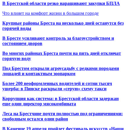
В Брестской области резко наращивают закупки БПЛА
Что влияет на комфорт жизни в большом городе
Крупные районы Бреста на несколько дней останутся без
горячей воды
В Бресте усиливают контроль за благоустройством и
состоянием дворов
Во многих районах Бреста почти на пять дней отключат
горячую воду
Под Брестом открыли агроусадьбу с редкими породами
лошадей и контактным зоопарком
Более 200 неоформленных водителей и сотни тысяч
ущерба: в Пинске раскрыли «серую» схему такси
Коррупция как система: в Брестской области задержан
еще один директор мясокомбината
Леса на Брестчине почти полностью под ограничениями:
свободным остался один район
В Каменце 19 апреля пройдет фестиваль искусств «Наши