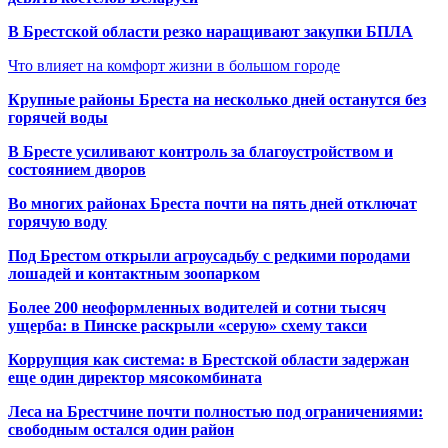
В Брестской области резко наращивают закупки БПЛА
Что влияет на комфорт жизни в большом городе
Крупные районы Бреста на несколько дней останутся без
горячей воды
В Бресте усиливают контроль за благоустройством и
состоянием дворов
Во многих районах Бреста почти на пять дней отключат
горячую воду
Под Брестом открыли агроусадьбу с редкими породами
лошадей и контактным зоопарком
Более 200 неоформленных водителей и сотни тысяч
ущерба: в Пинске раскрыли «серую» схему такси
Коррупция как система: в Брестской области задержан
еще один директор мясокомбината
Леса на Брестчине почти полностью под ограничениями:
свободным остался один район