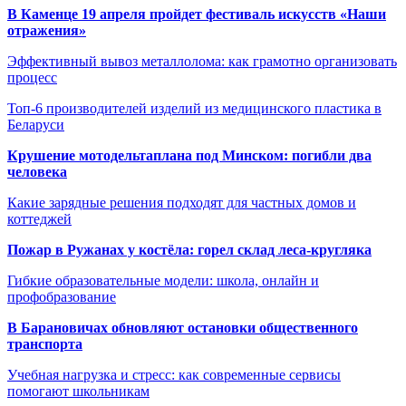
В Каменце 19 апреля пройдет фестиваль искусств «Наши
отражения»
Эффективный вывоз металлолома: как грамотно организовать
процесс
Топ-6 производителей изделий из медицинского пластика в
Беларуси
Крушение мотодельтаплана под Минском: погибли два
человека
Какие зарядные решения подходят для частных домов и
коттеджей
Пожар в Ружанах у костёла: горел склад леса-кругляка
Гибкие образовательные модели: школа, онлайн и
профобразование
В Барановичах обновляют остановки общественного
транспорта
Учебная нагрузка и стресс: как современные сервисы
помогают школьникам