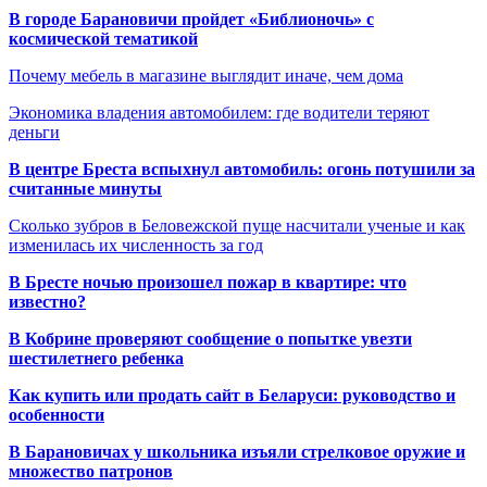
В городе Барановичи пройдет «Библионочь» с
космической тематикой
Почему мебель в магазине выглядит иначе, чем дома
Экономика владения автомобилем: где водители теряют
деньги
В центре Бреста вспыхнул автомобиль: огонь потушили за
считанные минуты
Сколько зубров в Беловежской пуще насчитали ученые и как
изменилась их численность за год
В Бресте ночью произошел пожар в квартире: что
известно?
В Кобрине проверяют сообщение о попытке увезти
шестилетнего ребенка
Как купить или продать сайт в Беларуси: руководство и
особенности
В Барановичах у школьника изъяли стрелковое оружие и
множество патронов