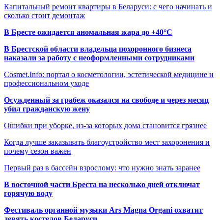
Капитальный ремонт квартиры в Беларуси: с чего начинать и
сколько стоит демонтаж
В Бресте ожидается аномальная жара до +40°C
В Брестской области владельца похоронного бизнеса
наказали за работу с неоформленными сотрудниками
Cosmet.Info: портал о косметологии, эстетической медицине и
профессиональном уходе
Осужденный за грабеж оказался на свободе и через месяц
убил гражданскую жену
Ошибки при уборке, из-за которых дома становится грязнее
Когда лучше заказывать благоустройство мест захоронения и
почему сезон важен
Первый раз в бассейн взрослому: что нужно знать заранее
В восточной части Бреста на несколько дней отключат
горячую воду
Фестиваль органной музыки Ars Magna Organi охватит
девять костелов Беларуси