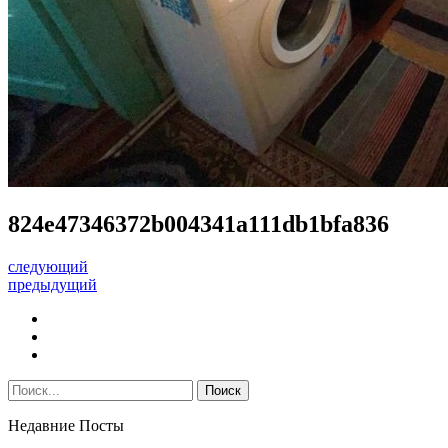
824e47346372b004341a111db1bfa836
следующий
предыдущий
Недавние Посты