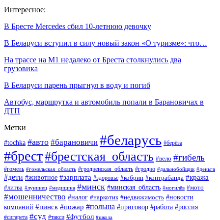
Интересное:
В Бресте Mercedes сбил 10-летнюю девочку
В Беларуси вступил в силу новый закон «О туризме»: что…
На трассе на М1 недалеко от Бреста столкнулись два
грузовика
В Беларуси парень прыгнул в воду и погиб
Автобус, маршрутка и автомобиль попали в Барановичах в
ДТП
Метки
#беларусь
#авто
#барановичи
#tochka
#берёза
#брест
#брестская_область
#гибель
#вело
#гродненская_область
#гомель
#гомельская_область
#гродно
#дальнобойщик
#деньга
#дети
#зарплата
#животное
#кража
#кобрин
#контрабанда
#здоровье
#минск
#минская_область
#литва
#мото
#лунинец
#медицина
#могилёв
#мошенничество
#новости
#налог
#недвижимость
#наркотик
#польша
#пинск
#пожар
компаний
#приговор
#работа
#россия
#суд
#футбол
#такси
#сигарета
#школа