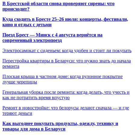
В Брестской области снова проверяют сирены: что
происходит?
Куда сходить в Бресте 25–26 июля: концерты, фестивали,
кино и отдых с детьми
Поезд Брест — Минск с 4 августа вернётся на
современный электропоезд
Электросамокат с сиденьем: когда удобен и стоит ли покупать
Перестройка квартиры в Беларуси: что нужно знать до начала
ремонта
Плоская крыша в частном доме: когда рулонное покрытие
лучше черепицы
Генеральная уборка после ремонта: когда делать, что учесть и
как не потратить время впустую
Ремонт в новостройке: что белорусы делают сначала — и где
теряют деньги
Как выгоднее покупать продукты, одежду, технику и
товары для дома в Беларуси