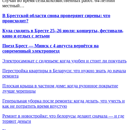
случай во время сельскохозяйственных работ. 64-летний
местный…
В Брестской области снова проверяют сирены: что
происходит?
Куда сходить в Бресте 25–26 июля: концерты, фестивали,
кино и отдых с детьми
Поезд Брест — Минск с 4 августа вернётся на
современный электропоезд
Электросамокат с сиденьем: когда удобен и стоит ли покупать
Перестройка квартиры в Беларуси: что нужно знать до начала
ремонта
Плоская крыша в частном доме: когда рулонное покрытие
лучше черепицы
Генеральная уборка после ремонта: когда делать, что учесть и
как не потратить время впустую
Ремонт в новостройке: что белорусы делают сначала — и где
теряют деньги