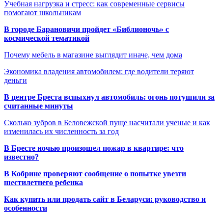
Учебная нагрузка и стресс: как современные сервисы
помогают школьникам
В городе Барановичи пройдет «Библионочь» с
космической тематикой
Почему мебель в магазине выглядит иначе, чем дома
Экономика владения автомобилем: где водители теряют
деньги
В центре Бреста вспыхнул автомобиль: огонь потушили за
считанные минуты
Сколько зубров в Беловежской пуще насчитали ученые и как
изменилась их численность за год
В Бресте ночью произошел пожар в квартире: что
известно?
В Кобрине проверяют сообщение о попытке увезти
шестилетнего ребенка
Как купить или продать сайт в Беларуси: руководство и
особенности