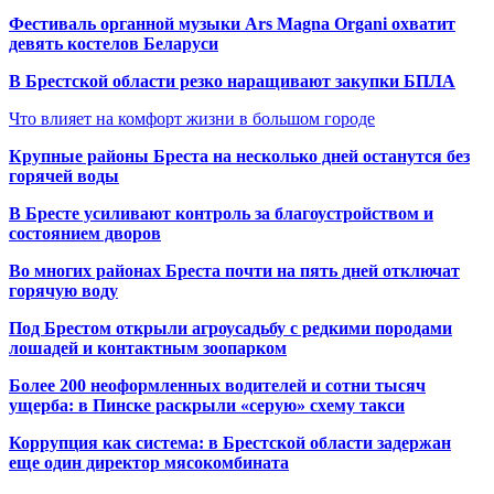
Фестиваль органной музыки Ars Magna Organi охватит
девять костелов Беларуси
В Брестской области резко наращивают закупки БПЛА
Что влияет на комфорт жизни в большом городе
Крупные районы Бреста на несколько дней останутся без
горячей воды
В Бресте усиливают контроль за благоустройством и
состоянием дворов
Во многих районах Бреста почти на пять дней отключат
горячую воду
Под Брестом открыли агроусадьбу с редкими породами
лошадей и контактным зоопарком
Более 200 неоформленных водителей и сотни тысяч
ущерба: в Пинске раскрыли «серую» схему такси
Коррупция как система: в Брестской области задержан
еще один директор мясокомбината