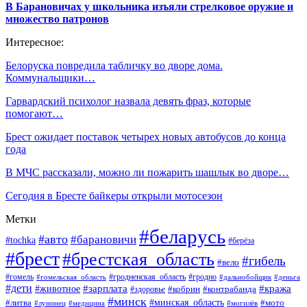
В Барановичах у школьника изъяли стрелковое оружие и
множество патронов
Интересное:
Белоруска повредила табличку во дворе дома.
Коммунальщики…
Гарвардский психолог назвала девять фраз, которые
помогают…
Брест ожидает поставок четырех новых автобусов до конца
года
В МЧС рассказали, можно ли пожарить шашлык во дворе…
Сегодня в Бресте байкеры открыли мотосезон
Метки
#беларусь
#авто
#барановичи
#tochka
#берёза
#брест
#брестская_область
#гибель
#вело
#гродненская_область
#гомель
#гомельская_область
#гродно
#дальнобойщик
#деньга
#дети
#зарплата
#животное
#кража
#кобрин
#контрабанда
#здоровье
#минск
#минская_область
#литва
#мото
#лунинец
#медицина
#могилёв