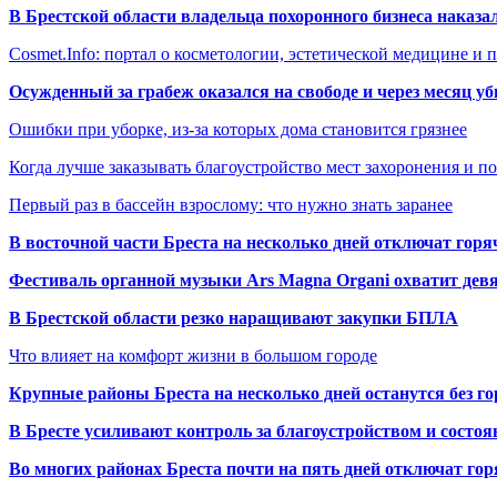
В Брестской области владельца похоронного бизнеса наказ
Cosmet.Info: портал о косметологии, эстетической медицине и
Осужденный за грабеж оказался на свободе и через месяц у
Ошибки при уборке, из-за которых дома становится грязнее
Когда лучше заказывать благоустройство мест захоронения и п
Первый раз в бассейн взрослому: что нужно знать заранее
В восточной части Бреста на несколько дней отключат горя
Фестиваль органной музыки Ars Magna Organi охватит девя
В Брестской области резко наращивают закупки БПЛА
Что влияет на комфорт жизни в большом городе
Крупные районы Бреста на несколько дней останутся без г
В Бресте усиливают контроль за благоустройством и состо
Во многих районах Бреста почти на пять дней отключат го