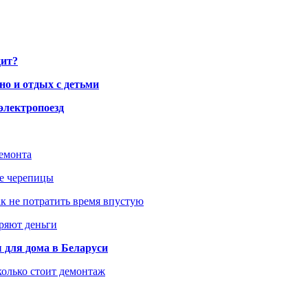
дит?
но и отдых с детьми
электропоезд
ремонта
ше черепицы
как не потратить время впустую
еряют деньги
 для дома в Беларуси
колько стоит демонтаж