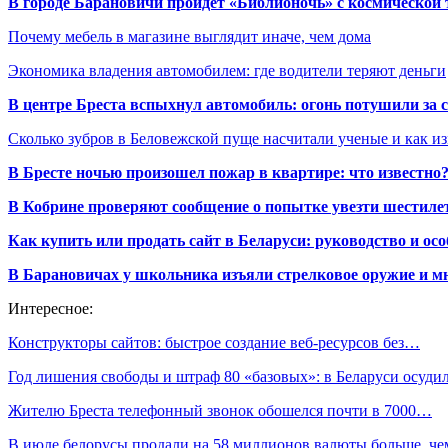
В городе Барановичи пройдет «Библионочь» с космической
Почему мебель в магазине выглядит иначе, чем дома
Экономика владения автомобилем: где водители теряют деньги
В центре Бреста вспыхнул автомобиль: огонь потушили за
Сколько зубров в Беловежской пуще насчитали ученые и как из
В Бресте ночью произошел пожар в квартире: что известно
В Кобрине проверяют сообщение о попытке увезти шестилет
Как купить или продать сайт в Беларуси: руководство и ос
В Барановичах у школьника изъяли стрелковое оружие и м
Интересное:
Конструкторы сайтов: быстрое создание веб-ресурсов без…
Год лишения свободы и штраф 80 «базовых»: в Беларуси осуд
Жителю Бреста телефонный звонок обошелся почти в 7000…
В июле белорусы продали на 58 миллионов валюты больше, ч