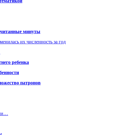
 тематикой
 считанные минуты
менилась их численность за год
?
него ребенка
обенности
ножество патронов
или…
ем…