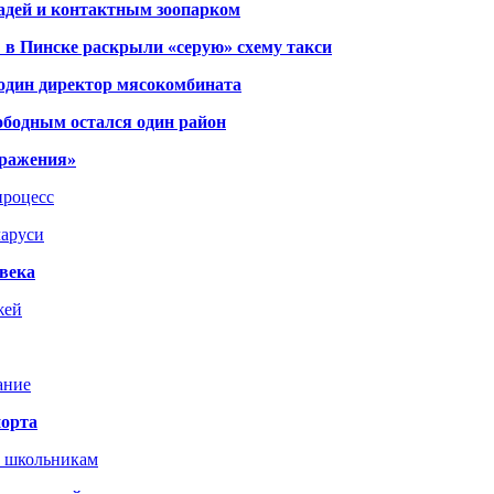
адей и контактным зоопарком
 в Пинске раскрыли «серую» схему такси
 один директор мясокомбината
ободным остался один район
тражения»
процесс
ларуси
века
жей
ание
порта
т школьникам