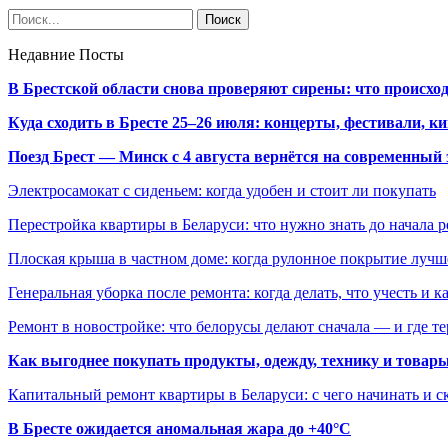
Недавние Посты
В Брестской области снова проверяют сирены: что происхо
Куда сходить в Бресте 25–26 июля: концерты, фестивали, ки
Поезд Брест — Минск с 4 августа вернётся на современный 
Электросамокат с сиденьем: когда удобен и стоит ли покупать
Перестройка квартиры в Беларуси: что нужно знать до начала 
Плоская крыша в частном доме: когда рулонное покрытие луч
Генеральная уборка после ремонта: когда делать, что учесть и 
Ремонт в новостройке: что белорусы делают сначала — и где т
Как выгоднее покупать продукты, одежду, технику и товары
Капитальный ремонт квартиры в Беларуси: с чего начинать и с
В Бресте ожидается аномальная жара до +40°C