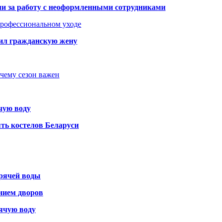
али за работу с неоформленными сотрудниками
 профессиональном уходе
бил гражданскую жену
очему сезон важен
чую воду
ть костелов Беларуси
орячей воды
янием дворов
рячую воду