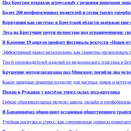
Под Брестом открыли агроусадьбу с редкими породами лош
Более 200 неоформленных водителей и сотни тысяч ущерба:
Коррупция как система: в Брестской области задержан еще
Леса на Брестчине почти полностью под ограничениями: св
В Каменце 19 апреля пройдет фестиваль искусств «Наши о
Эффективный вывоз металлолома: как грамотно организовать 
Топ-6 производителей изделий из медицинского пластика в Бе
Крушение мотодельтаплана под Минском: погибли два чело
Какие зарядные решения подходят для частных домов и коттед
Пожар в Ружанах у костёла: горел склад леса-кругляка
Гибкие образовательные модели: школа, онлайн и профобразов
В Барановичах обновляют остановки общественного транс
Учебная нагрузка и стресс: как современные сервисы помогаю