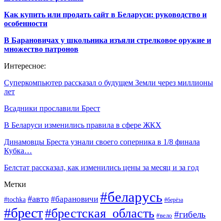
Как купить или продать сайт в Беларуси: руководство и
особенности
В Барановичах у школьника изъяли стрелковое оружие и
множество патронов
Интересное:
Суперкомпьютер рассказал о будущем Земли через миллионы
лет
Всадники прославили Брест
В Беларуси изменились правила в сфере ЖКХ
Динамовцы Бреста узнали своего соперника в 1/8 финала
Кубка…
Белстат рассказал, как изменились цены за месяц и за год
Метки
#беларусь
#авто
#барановичи
#tochka
#берёза
#брест
#брестская_область
#гибель
#вело