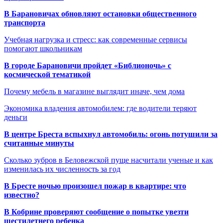
В Барановичах обновляют остановки общественного
транспорта
Учебная нагрузка и стресс: как современные сервисы
помогают школьникам
В городе Барановичи пройдет «Библионочь» с
космической тематикой
Почему мебель в магазине выглядит иначе, чем дома
Экономика владения автомобилем: где водители теряют
деньги
В центре Бреста вспыхнул автомобиль: огонь потушили за
считанные минуты
Сколько зубров в Беловежской пуще насчитали ученые и как
изменилась их численность за год
В Бресте ночью произошел пожар в квартире: что
известно?
В Кобрине проверяют сообщение о попытке увезти
шестилетнего ребенка