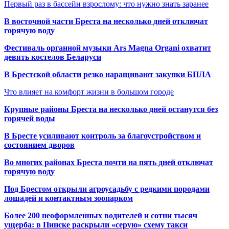
Первый раз в бассейн взрослому: что нужно знать заранее
В восточной части Бреста на несколько дней отключат
горячую воду
Фестиваль органной музыки Ars Magna Organi охватит
девять костелов Беларуси
В Брестской области резко наращивают закупки БПЛА
Что влияет на комфорт жизни в большом городе
Крупные районы Бреста на несколько дней останутся без
горячей воды
В Бресте усиливают контроль за благоустройством и
состоянием дворов
Во многих районах Бреста почти на пять дней отключат
горячую воду
Под Брестом открыли агроусадьбу с редкими породами
лошадей и контактным зоопарком
Более 200 неоформленных водителей и сотни тысяч
ущерба: в Пинске раскрыли «серую» схему такси