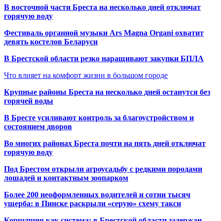
В восточной части Бреста на несколько дней отключат
горячую воду
Фестиваль органной музыки Ars Magna Organi охватит
девять костелов Беларуси
В Брестской области резко наращивают закупки БПЛА
Что влияет на комфорт жизни в большом городе
Крупные районы Бреста на несколько дней останутся без
горячей воды
В Бресте усиливают контроль за благоустройством и
состоянием дворов
Во многих районах Бреста почти на пять дней отключат
горячую воду
Под Брестом открыли агроусадьбу с редкими породами
лошадей и контактным зоопарком
Более 200 неоформленных водителей и сотни тысяч
ущерба: в Пинске раскрыли «серую» схему такси
Коррупция как система: в Брестской области задержан