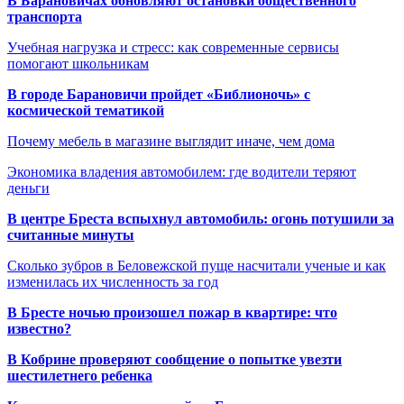
В Барановичах обновляют остановки общественного
транспорта
Учебная нагрузка и стресс: как современные сервисы
помогают школьникам
В городе Барановичи пройдет «Библионочь» с
космической тематикой
Почему мебель в магазине выглядит иначе, чем дома
Экономика владения автомобилем: где водители теряют
деньги
В центре Бреста вспыхнул автомобиль: огонь потушили за
считанные минуты
Сколько зубров в Беловежской пуще насчитали ученые и как
изменилась их численность за год
В Бресте ночью произошел пожар в квартире: что
известно?
В Кобрине проверяют сообщение о попытке увезти
шестилетнего ребенка