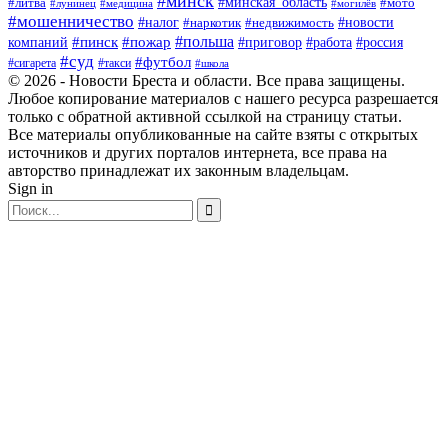
#минск
#минская_область
#литва
#мото
#лунинец
#медицина
#могилёв
#мошенничество
#новости
#налог
#недвижимость
#наркотик
#польша
#пинск
#пожар
компаний
#приговор
#работа
#россия
#суд
#футбол
#такси
#сигарета
#школа
© 2026 - Новости Бреста и области. Все права защищены.
Любое копирование материалов с нашего ресурса разрешается
только с обратной активной ссылкой на страницу статьи.
Все материалы опубликованные на сайте взяты с открытых
источников и других порталов интернета, все права на
авторство принадлежат их законным владельцам.
Sign in