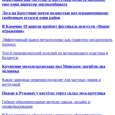
еще один директор мясокомбината
Леса на Брестчине почти полностью под ограничениями:
свободным остался один район
В Каменце 19 апреля пройдет фестиваль искусств «Наши
отражения»
Эффективный вывоз металлолома: как грамотно организовать
процесс
Топ-6 производителей изделий из медицинского пластика в
Беларуси
Крушение мотодельтаплана под Минском: погибли два
человека
Какие зарядные решения подходят для частных домов и
коттеджей
Пожар в Ружанах у костёла: горел склад леса-кругляка
Гибкие образовательные модели: школа, онлайн и
профобразование