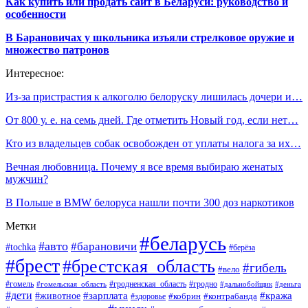
Как купить или продать сайт в Беларуси: руководство и
особенности
В Барановичах у школьника изъяли стрелковое оружие и
множество патронов
Интересное:
Из-за пристрастия к алкоголю белоруску лишилась дочери и…
От 800 у. е. на семь дней. Где отметить Новый год, если нет…
Кто из владельцев собак освобожден от уплаты налога за их…
Вечная любовница. Почему я все время выбираю женатых
мужчин?
В Польше в BMW белоруса нашли почти 300 доз наркотиков
Метки
#беларусь
#авто
#барановичи
#tochka
#берёза
#брест
#брестская_область
#гибель
#вело
#гродненская_область
#гомель
#гомельская_область
#гродно
#дальнобойщик
#деньга
#дети
#зарплата
#животное
#кража
#кобрин
#контрабанда
#здоровье