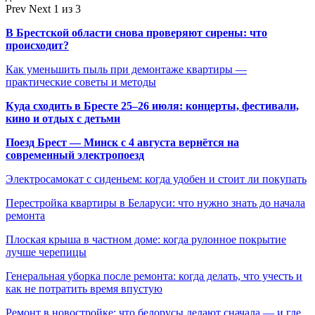
Prev
Next
1 из 3
В Брестской области снова проверяют сирены: что
происходит?
Как уменьшить пыль при демонтаже квартиры —
практические советы и методы
Куда сходить в Бресте 25–26 июля: концерты, фестивали,
кино и отдых с детьми
Поезд Брест — Минск с 4 августа вернётся на
современный электропоезд
Электросамокат с сиденьем: когда удобен и стоит ли покупать
Перестройка квартиры в Беларуси: что нужно знать до начала
ремонта
Плоская крыша в частном доме: когда рулонное покрытие
лучше черепицы
Генеральная уборка после ремонта: когда делать, что учесть и
как не потратить время впустую
Ремонт в новостройке: что белорусы делают сначала — и где