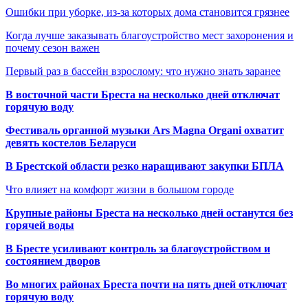
Ошибки при уборке, из-за которых дома становится грязнее
Когда лучше заказывать благоустройство мест захоронения и
почему сезон важен
Первый раз в бассейн взрослому: что нужно знать заранее
В восточной части Бреста на несколько дней отключат
горячую воду
Фестиваль органной музыки Ars Magna Organi охватит
девять костелов Беларуси
В Брестской области резко наращивают закупки БПЛА
Что влияет на комфорт жизни в большом городе
Крупные районы Бреста на несколько дней останутся без
горячей воды
В Бресте усиливают контроль за благоустройством и
состоянием дворов
Во многих районах Бреста почти на пять дней отключат
горячую воду