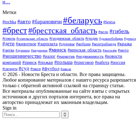
и…
Метки
#беларусь
#авто
#барановичи
#tochka
#берёза
#брест
#брестская_область
#гибель
#вело
#гродненская_область
#гомель
#гомельская_область
#гродно
#дальнобойщик
#деньга
#дети
#зарплата
#животное
#кража
#кобрин
#контрабанда
#здоровье
#минск
#минская_область
#литва
#мото
#лунинец
#медицина
#могилёв
#мошенничество
#новости
#налог
#недвижимость
#наркотик
#польша
#пинск
#пожар
компаний
#приговор
#работа
#россия
#суд
#футбол
#такси
#сигарета
#школа
© 2026 - Новости Бреста и области. Все права защищены.
Любое копирование материалов с нашего ресурса разрешается
только с обратной активной ссылкой на страницу статьи.
Все материалы опубликованные на сайте взяты с открытых
источников и других порталов интернета, все права на
авторство принадлежат их законным владельцам.
Sign in