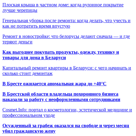
Плоская крыша в частном доме: когда рулонное покрытие
лучше черепицы
Генеральная уборка после ремонта: когда делать, что учесть и
как не потратить время впустую
Ремонт в новостройке: что белорусы делают сначала — и где
теряют деньги
Как выгоднее покупать продукты, одежду, технику и
товары для дома в Беларуси
Капитальный ремонт квартиры в Беларуси: с чего начинать и
сколько стоит демонтаж
В Бресте ожидается аномальная жара до +40°C
В Брестской области владельца похоронного бизнеса
наказали за работу с неоформленными сотрудниками
Cosmet.Info: портал о косметологии, эстетической медицине и
профессиональном уходе
Осужденный за грабеж оказался на свободе и через месяц
убил гражданскую жену