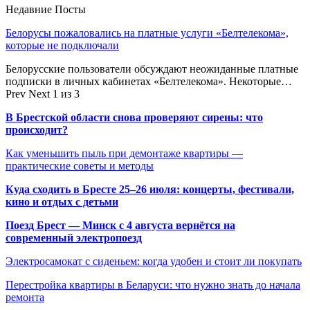
Недавние Посты
Белорусы пожаловались на платные услуги «Белтелекома»,
которые не подключали
Белорусские пользователи обсуждают неожиданные платные
подписки в личных кабинетах «Белтелекома». Некоторые…
Prev
Next
1 из 3
В Брестской области снова проверяют сирены: что
происходит?
Как уменьшить пыль при демонтаже квартиры —
практические советы и методы
Куда сходить в Бресте 25–26 июля: концерты, фестивали,
кино и отдых с детьми
Поезд Брест — Минск с 4 августа вернётся на
современный электропоезд
Электросамокат с сиденьем: когда удобен и стоит ли покупать
Перестройка квартиры в Беларуси: что нужно знать до начала
ремонта