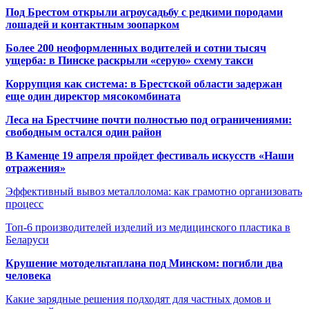
Под Брестом открыли агроусадьбу с редкими породами
лошадей и контактным зоопарком
Более 200 неоформленных водителей и сотни тысяч
ущерба: в Пинске раскрыли «серую» схему такси
Коррупция как система: в Брестской области задержан
еще один директор мясокомбината
Леса на Брестчине почти полностью под ограничениями:
свободным остался один район
В Каменце 19 апреля пройдет фестиваль искусств «Наши
отражения»
Эффективный вывоз металлолома: как грамотно организовать
процесс
Топ-6 производителей изделий из медицинского пластика в
Беларуси
Крушение мотодельтаплана под Минском: погибли два
человека
Какие зарядные решения подходят для частных домов и