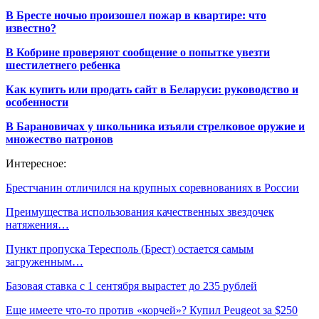
В Бресте ночью произошел пожар в квартире: что
известно?
В Кобрине проверяют сообщение о попытке увезти
шестилетнего ребенка
Как купить или продать сайт в Беларуси: руководство и
особенности
В Барановичах у школьника изъяли стрелковое оружие и
множество патронов
Интересное:
Брестчанин отличился на крупных соревнованиях в России
Преимущества использования качественных звездочек
натяжения…
Пункт пропуска Тересполь (Брест) остается самым
загруженным…
Базовая ставка с 1 сентября вырастет до 235 рублей
Еще имеете что-то против «корчей»? Купил Peugeot за $250