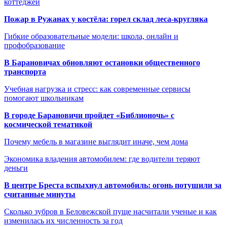
коттеджей
Пожар в Ружанах у костёла: горел склад леса-кругляка
Гибкие образовательные модели: школа, онлайн и
профобразование
В Барановичах обновляют остановки общественного
транспорта
Учебная нагрузка и стресс: как современные сервисы
помогают школьникам
В городе Барановичи пройдет «Библионочь» с
космической тематикой
Почему мебель в магазине выглядит иначе, чем дома
Экономика владения автомобилем: где водители теряют
деньги
В центре Бреста вспыхнул автомобиль: огонь потушили за
считанные минуты
Сколько зубров в Беловежской пуще насчитали ученые и как
изменилась их численность за год