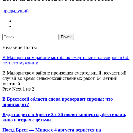
предыдущий
Недавние Посты
В Малоритском районе мотоблок смертельно травмировал 64-
летнего мужчину
В Малоритском районе произошел смертельный несчастный
случай во время сельскохозяйственных работ. 64-летний
местный…
Prev
Next
1 из 2
В Брестской области снова проверяют сирены: что
происходит?
Куда сходить в Бресте 25–26 июля: концерты, фестивали,
кино и отдых с детьми
Поезд Брест — Минск с 4 августа вернётся на