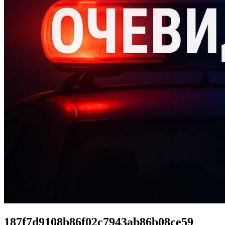
187f7d9108b86f02c7943ab86b08ce59