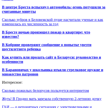
В центре Бреста вспыхнул автомобиль: огонь потушили за
считанные минуты
Сколько зубров в Беловежской пуще насчитали ученые и как
изменилась их численность за год
В Бресте ночью произошел пожар в квартире: что
известно?
В Кобрине проверяют сообщение о попытке увезти
шестилетнего ребенка
Как купить или продать сайт в Беларуси: руководство и
особенности
В Барановичах у школьника изъяли стрелковое оружие и
множество патронов
Интересное:
Сколько пожилых белорусов пользуется интернетом
Жуть! В Гродно мать зарезала собственную 2-летнюю дочку
ГАИ — о непонятных ситуациях с электровеликами и