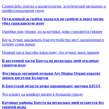
Cosmet.Info: портал о косметологии, эстетической медицине и
профессиональном уходе
Осужденный за грабеж оказался на свободе и через месяц
убил гражданскую жену
Ошибки при уборке, из-за которых дома становится грязнее
Когда лучше заказывать благоустройство мест захоронения и
почему сезон важен
Первый раз в бассейн взрослому: что нужно знать заранее
В восточной части Бреста на несколько дней отключат
горячую воду
Фестиваль органной музыки Ars Magna Organi охватит
девять костелов Беларуси
В Брестской области резко наращивают закупки БПЛА
Что влияет на комфорт жизни в большом городе
Крупные районы Бреста на несколько дней останутся без
горячей воды