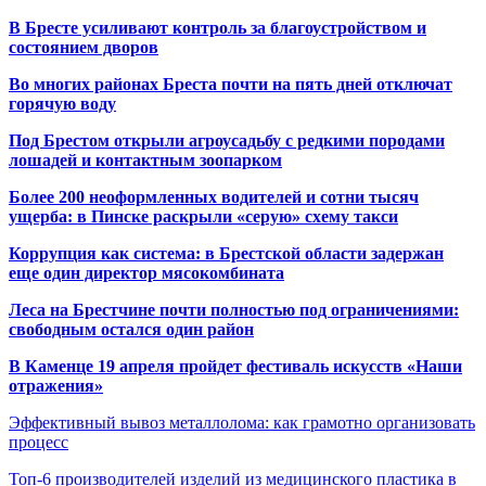
В Бресте усиливают контроль за благоустройством и
состоянием дворов
Во многих районах Бреста почти на пять дней отключат
горячую воду
Под Брестом открыли агроусадьбу с редкими породами
лошадей и контактным зоопарком
Более 200 неоформленных водителей и сотни тысяч
ущерба: в Пинске раскрыли «серую» схему такси
Коррупция как система: в Брестской области задержан
еще один директор мясокомбината
Леса на Брестчине почти полностью под ограничениями:
свободным остался один район
В Каменце 19 апреля пройдет фестиваль искусств «Наши
отражения»
Эффективный вывоз металлолома: как грамотно организовать
процесс
Топ-6 производителей изделий из медицинского пластика в