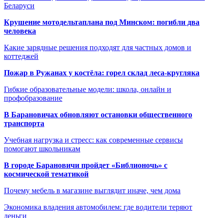
Беларуси
Крушение мотодельтаплана под Минском: погибли два
человека
Какие зарядные решения подходят для частных домов и
коттеджей
Пожар в Ружанах у костёла: горел склад леса-кругляка
Гибкие образовательные модели: школа, онлайн и
профобразование
В Барановичах обновляют остановки общественного
транспорта
Учебная нагрузка и стресс: как современные сервисы
помогают школьникам
В городе Барановичи пройдет «Библионочь» с
космической тематикой
Почему мебель в магазине выглядит иначе, чем дома
Экономика владения автомобилем: где водители теряют
деньги