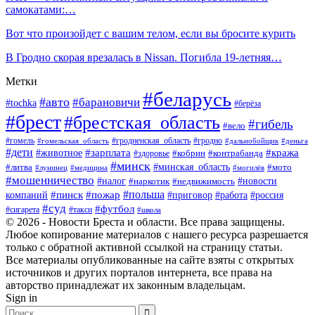
самокатами:…
Вот что произойдет с вашим телом, если вы бросите курить
В Гродно скорая врезалась в Nissan. Погибла 19-летняя…
Метки
#беларусь
#авто
#барановичи
#tochka
#берёза
#брест
#брестская_область
#гибель
#вело
#гродненская_область
#гомель
#гомельская_область
#гродно
#дальнобойщик
#деньга
#дети
#зарплата
#животное
#кража
#кобрин
#контрабанда
#здоровье
#минск
#минская_область
#литва
#мото
#лунинец
#медицина
#могилёв
#мошенничество
#новости
#налог
#недвижимость
#наркотик
#польша
#пинск
#пожар
компаний
#приговор
#работа
#россия
#суд
#футбол
#такси
#сигарета
#школа
© 2026 - Новости Бреста и области. Все права защищены.
Любое копирование материалов с нашего ресурса разрешается
только с обратной активной ссылкой на страницу статьи.
Все материалы опубликованные на сайте взяты с открытых
источников и других порталов интернета, все права на
авторство принадлежат их законным владельцам.
Sign in