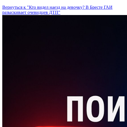
Вернуться к "Кто видел наезд на девочку? В Бресте ГАИ
разыскивает очевидцев ДТП"