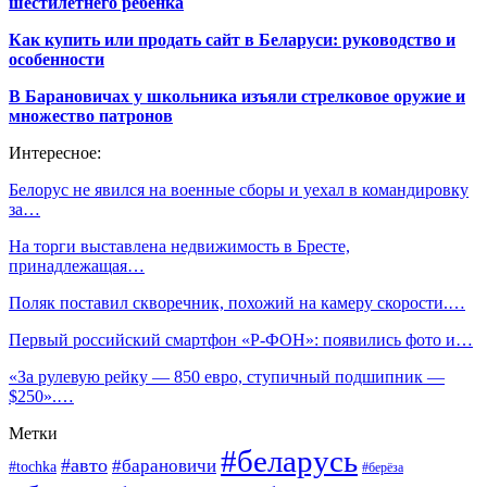
шестилетнего ребенка
Как купить или продать сайт в Беларуси: руководство и
особенности
В Барановичах у школьника изъяли стрелковое оружие и
множество патронов
Интересное:
Белорус не явился на военные сборы и уехал в командировку
за…
На торги выставлена недвижимость в Бресте,
принадлежащая…
Поляк поставил скворечник, похожий на камеру скорости.…
Первый российский смартфон «Р-ФОН»: появились фото и…
«За рулевую рейку — 850 евро, ступичный подшипник —
$250».…
Метки
#беларусь
#авто
#барановичи
#tochka
#берёза