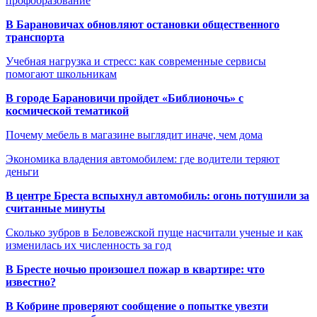
профобразование
В Барановичах обновляют остановки общественного
транспорта
Учебная нагрузка и стресс: как современные сервисы
помогают школьникам
В городе Барановичи пройдет «Библионочь» с
космической тематикой
Почему мебель в магазине выглядит иначе, чем дома
Экономика владения автомобилем: где водители теряют
деньги
В центре Бреста вспыхнул автомобиль: огонь потушили за
считанные минуты
Сколько зубров в Беловежской пуще насчитали ученые и как
изменилась их численность за год
В Бресте ночью произошел пожар в квартире: что
известно?
В Кобрине проверяют сообщение о попытке увезти