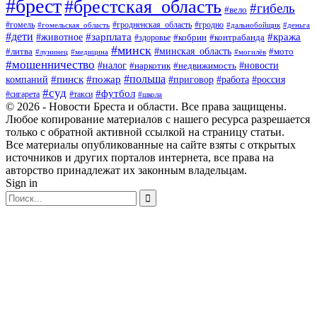
#брест
#брестская_область
#гибель
#вело
#гродненская_область
#гомель
#гомельская_область
#гродно
#дальнобойщик
#деньга
#дети
#зарплата
#животное
#кража
#кобрин
#контрабанда
#здоровье
#минск
#минская_область
#литва
#мото
#лунинец
#медицина
#могилёв
#мошенничество
#новости
#налог
#недвижимость
#наркотик
#польша
#пинск
#пожар
компаний
#приговор
#работа
#россия
#суд
#футбол
#такси
#сигарета
#школа
© 2026 - Новости Бреста и области. Все права защищены.
Любое копирование материалов с нашего ресурса разрешается
только с обратной активной ссылкой на страницу статьи.
Все материалы опубликованные на сайте взяты с открытых
источников и других порталов интернета, все права на
авторство принадлежат их законным владельцам.
Sign in