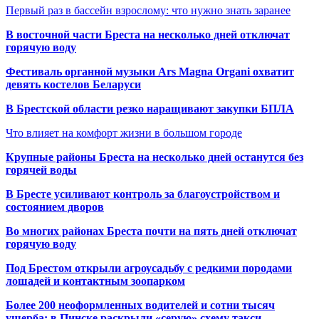
Первый раз в бассейн взрослому: что нужно знать заранее
В восточной части Бреста на несколько дней отключат
горячую воду
Фестиваль органной музыки Ars Magna Organi охватит
девять костелов Беларуси
В Брестской области резко наращивают закупки БПЛА
Что влияет на комфорт жизни в большом городе
Крупные районы Бреста на несколько дней останутся без
горячей воды
В Бресте усиливают контроль за благоустройством и
состоянием дворов
Во многих районах Бреста почти на пять дней отключат
горячую воду
Под Брестом открыли агроусадьбу с редкими породами
лошадей и контактным зоопарком
Более 200 неоформленных водителей и сотни тысяч
ущерба: в Пинске раскрыли «серую» схему такси