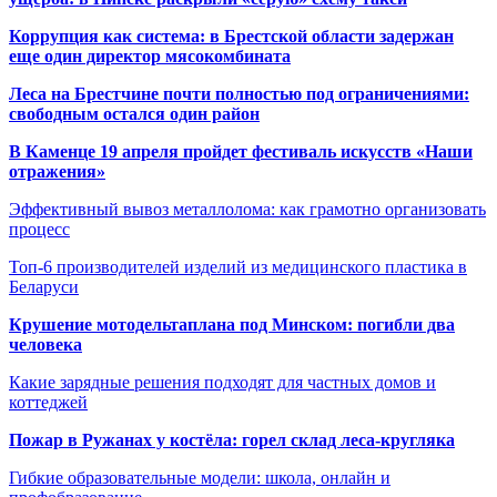
Коррупция как система: в Брестской области задержан
еще один директор мясокомбината
Леса на Брестчине почти полностью под ограничениями:
свободным остался один район
В Каменце 19 апреля пройдет фестиваль искусств «Наши
отражения»
Эффективный вывоз металлолома: как грамотно организовать
процесс
Топ-6 производителей изделий из медицинского пластика в
Беларуси
Крушение мотодельтаплана под Минском: погибли два
человека
Какие зарядные решения подходят для частных домов и
коттеджей
Пожар в Ружанах у костёла: горел склад леса-кругляка
Гибкие образовательные модели: школа, онлайн и