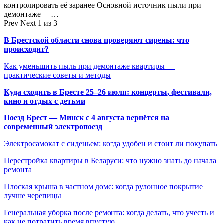
контролировать её заранее Основной источник пыли при
демонтаже —…
Prev
Next
1 из 3
В Брестской области снова проверяют сирены: что
происходит?
Как уменьшить пыль при демонтаже квартиры —
практические советы и методы
Куда сходить в Бресте 25–26 июля: концерты, фестивали,
кино и отдых с детьми
Поезд Брест — Минск с 4 августа вернётся на
современный электропоезд
Электросамокат с сиденьем: когда удобен и стоит ли покупать
Перестройка квартиры в Беларуси: что нужно знать до начала
ремонта
Плоская крыша в частном доме: когда рулонное покрытие
лучше черепицы
Генеральная уборка после ремонта: когда делать, что учесть и
как не потратить время впустую