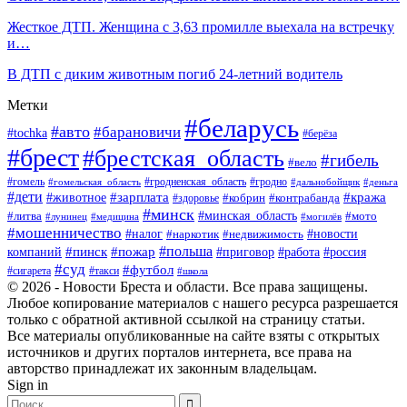
Жесткое ДТП. Женщина с 3,63 промилле выехала на встречку
и…
В ДТП с диким животным погиб 24-летний водитель
Метки
#беларусь
#авто
#барановичи
#tochka
#берёза
#брест
#брестская_область
#гибель
#вело
#гродненская_область
#гомель
#гомельская_область
#гродно
#дальнобойщик
#деньга
#дети
#зарплата
#животное
#кража
#кобрин
#контрабанда
#здоровье
#минск
#минская_область
#литва
#мото
#лунинец
#медицина
#могилёв
#мошенничество
#новости
#налог
#недвижимость
#наркотик
#польша
#пинск
#пожар
компаний
#приговор
#работа
#россия
#суд
#футбол
#такси
#сигарета
#школа
© 2026 - Новости Бреста и области. Все права защищены.
Любое копирование материалов с нашего ресурса разрешается
только с обратной активной ссылкой на страницу статьи.
Все материалы опубликованные на сайте взяты с открытых
источников и других порталов интернета, все права на
авторство принадлежат их законным владельцам.
Sign in