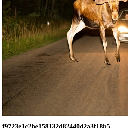
f9723e1c2be158132d82440d2a3f18b5