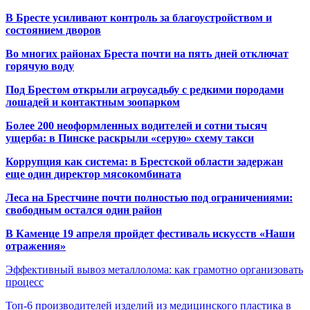
В Бресте усиливают контроль за благоустройством и
состоянием дворов
Во многих районах Бреста почти на пять дней отключат
горячую воду
Под Брестом открыли агроусадьбу с редкими породами
лошадей и контактным зоопарком
Более 200 неоформленных водителей и сотни тысяч
ущерба: в Пинске раскрыли «серую» схему такси
Коррупция как система: в Брестской области задержан
еще один директор мясокомбината
Леса на Брестчине почти полностью под ограничениями:
свободным остался один район
В Каменце 19 апреля пройдет фестиваль искусств «Наши
отражения»
Эффективный вывоз металлолома: как грамотно организовать
процесс
Топ-6 производителей изделий из медицинского пластика в