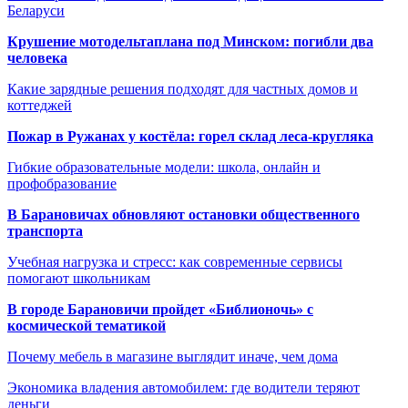
Беларуси
Крушение мотодельтаплана под Минском: погибли два
человека
Какие зарядные решения подходят для частных домов и
коттеджей
Пожар в Ружанах у костёла: горел склад леса-кругляка
Гибкие образовательные модели: школа, онлайн и
профобразование
В Барановичах обновляют остановки общественного
транспорта
Учебная нагрузка и стресс: как современные сервисы
помогают школьникам
В городе Барановичи пройдет «Библионочь» с
космической тематикой
Почему мебель в магазине выглядит иначе, чем дома
Экономика владения автомобилем: где водители теряют
деньги