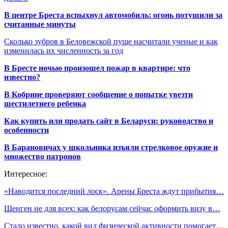
В центре Бреста вспыхнул автомобиль: огонь потушили за
считанные минуты
Сколько зубров в Беловежской пуще насчитали ученые и как
изменилась их численность за год
В Бресте ночью произошел пожар в квартире: что
известно?
В Кобрине проверяют сообщение о попытке увезти
шестилетнего ребенка
Как купить или продать сайт в Беларуси: руководство и
особенности
В Барановичах у школьника изъяли стрелковое оружие и
множество патронов
Интересное:
«Наводится последний лоск». Арены Бреста ждут прибытия…
Шенген не для всех: как белорусам сейчас оформить визу в…
Стало известно, какой вид физической активности помогает…