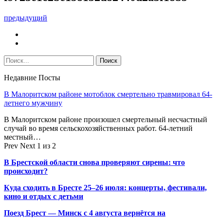
предыдущий
Недавние Посты
В Малоритском районе мотоблок смертельно травмировал 64-
летнего мужчину
В Малоритском районе произошел смертельный несчастный
случай во время сельскохозяйственных работ. 64-летний
местный…
Prev
Next
1 из 2
В Брестской области снова проверяют сирены: что
происходит?
Куда сходить в Бресте 25–26 июля: концерты, фестивали,
кино и отдых с детьми
Поезд Брест — Минск с 4 августа вернётся на