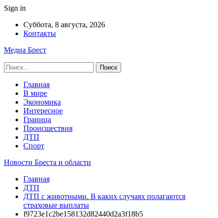
Sign in
Суббота, 8 августа, 2026
Контакты
Медиа Брест
Главная
В мире
Экономика
Интересное
Граница
Происшествия
ДТП
Спорт
Новости Бреста и области
Главная
ДТП
ДТП с животными. В каких случаях полагаются
страховые выплаты
f9723e1c2be158132d82440d2a3f18b5