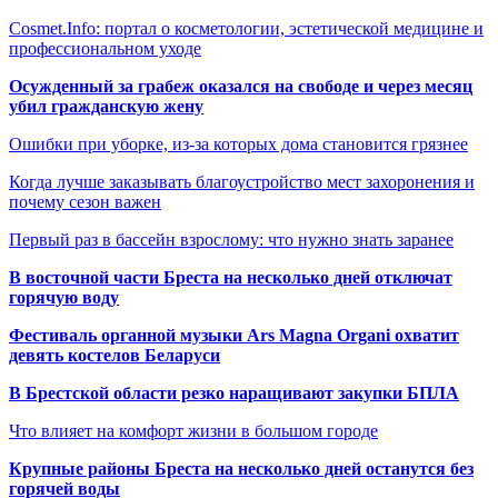
Cosmet.Info: портал о косметологии, эстетической медицине и
профессиональном уходе
Осужденный за грабеж оказался на свободе и через месяц
убил гражданскую жену
Ошибки при уборке, из-за которых дома становится грязнее
Когда лучше заказывать благоустройство мест захоронения и
почему сезон важен
Первый раз в бассейн взрослому: что нужно знать заранее
В восточной части Бреста на несколько дней отключат
горячую воду
Фестиваль органной музыки Ars Magna Organi охватит
девять костелов Беларуси
В Брестской области резко наращивают закупки БПЛА
Что влияет на комфорт жизни в большом городе
Крупные районы Бреста на несколько дней останутся без
горячей воды