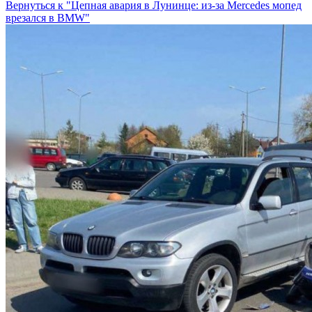
Вернуться к "Цепная авария в Лунинце: из-за Mercedes мопед
врезался в BMW"