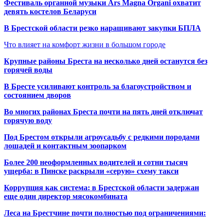
Фестиваль органной музыки Ars Magna Organi охватит
девять костелов Беларуси
В Брестской области резко наращивают закупки БПЛА
Что влияет на комфорт жизни в большом городе
Крупные районы Бреста на несколько дней останутся без
горячей воды
В Бресте усиливают контроль за благоустройством и
состоянием дворов
Во многих районах Бреста почти на пять дней отключат
горячую воду
Под Брестом открыли агроусадьбу с редкими породами
лошадей и контактным зоопарком
Более 200 неоформленных водителей и сотни тысяч
ущерба: в Пинске раскрыли «серую» схему такси
Коррупция как система: в Брестской области задержан
еще один директор мясокомбината
Леса на Брестчине почти полностью под ограничениями: