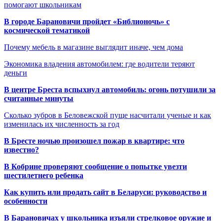
помогают школьникам
В городе Барановичи пройдет «Библионочь» с
космической тематикой
Почему мебель в магазине выглядит иначе, чем дома
Экономика владения автомобилем: где водители теряют
деньги
В центре Бреста вспыхнул автомобиль: огонь потушили за
считанные минуты
Сколько зубров в Беловежской пуще насчитали ученые и как
изменилась их численность за год
В Бресте ночью произошел пожар в квартире: что
известно?
В Кобрине проверяют сообщение о попытке увезти
шестилетнего ребенка
Как купить или продать сайт в Беларуси: руководство и
особенности
В Барановичах у школьника изъяли стрелковое оружие и