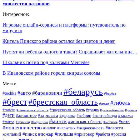
множество патронов
Интересное:
Игровые онлайн-сервисы и платформы: путеводитель по
миру игр
Житель Пинского района остался без цветов и денег
Пустят ли ребенка одного в такси? Спрашивает жительница…
Школьник погиб под колесами Mercedes
В Ивановском районе горели скирды соломы
Метки
#беларусь
#авто
#барановичи
#tochka
#берёза
#брест
#брестская_область
#гибель
#вело
#гродненская_область
#гомель
#гомельская_область
#гродно
#дальнобойщик
#деньга
#дети
#зарплата
#животное
#кража
#кобрин
#контрабанда
#здоровье
#минск
#минская_область
#литва
#мото
#лунинец
#медицина
#могилёв
#мошенничество
#новости
#налог
#недвижимость
#наркотик
#польша
#пинск
#пожар
компаний
#приговор
#работа
#россия