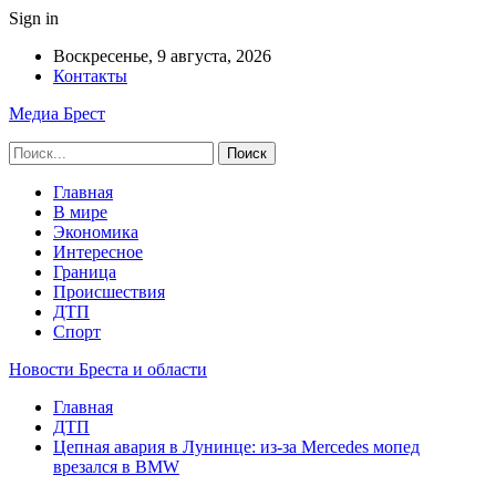
Sign in
Воскресенье, 9 августа, 2026
Контакты
Медиа Брест
Главная
В мире
Экономика
Интересное
Граница
Происшествия
ДТП
Спорт
Новости Бреста и области
Главная
ДТП
Цепная авария в Лунинце: из-за Mercedes мопед
врезался в BMW