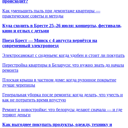
происходит?
Как уменьшить пыль при демонтаже квартиры —
практические советы и методы
Куда сходить в Бресте 25–26 июля: концерты, фестивали,
кино и отдых с детьми
Поезд Брест — Минск с 4 августа вернётся на
современный электропоезд
Электросамокат с сиденьем: когда удобен и стоит ли покупать
Перестройка квартиры в Беларуси: что нужно знать до начала
ремонта
Плоская крыша в частном доме: когда рулонное покрытие
лучше черепицы
Генеральная уборка после ремонта: когда делать, что учесть и
как не потратить время впустую
Ремонт в новостройке: что белорусы делают сначала — и где
теряют деньги
Как выгоднее покупать продукты, одежду, технику и