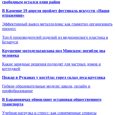
свободным остался один район
В Каменце 19 апреля пройдет фестиваль искусств «Наши
отражения»
Эффективный вывоз металлолома: как грамотно организовать
процесс
Топ-6 производителей изделий из медицинского пластика в
Беларуси
Крушение мотодельтаплана под Минском: погибли два
человека
Какие зарядные решения подходят для частных домов и
коттеджей
Пожар в Ружанах у костёла: горел склад леса-кругляка
Гибкие образовательные модели: школа, онлайн и
профобразование
В Барановичах обновляют остановки общественного
транспорта
Учебная нагрузка и стресс: как современные сервисы