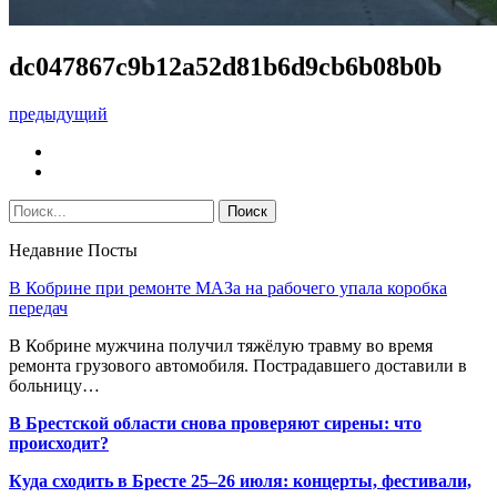
dc047867c9b12a52d81b6d9cb6b08b0b
предыдущий
Недавние Посты
В Кобрине при ремонте МАЗа на рабочего упала коробка
передач
В Кобрине мужчина получил тяжёлую травму во время
ремонта грузового автомобиля. Пострадавшего доставили в
больницу…
В Брестской области снова проверяют сирены: что
происходит?
Куда сходить в Бресте 25–26 июля: концерты, фестивали,