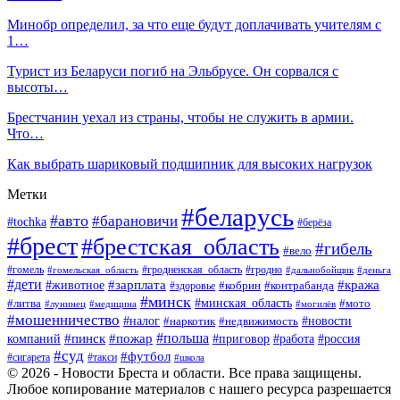
Минобр определил, за что еще будут доплачивать учителям с
1…
Турист из Беларуси погиб на Эльбрусе. Он сорвался с
высоты…
Брестчанин уехал из страны, чтобы не служить в армии.
Что…
Как выбрать шариковый подшипник для высоких нагрузок
Метки
#беларусь
#авто
#барановичи
#tochka
#берёза
#брест
#брестская_область
#гибель
#вело
#гродненская_область
#гомель
#гомельская_область
#гродно
#дальнобойщик
#деньга
#дети
#зарплата
#животное
#кража
#кобрин
#контрабанда
#здоровье
#минск
#минская_область
#литва
#мото
#лунинец
#медицина
#могилёв
#мошенничество
#новости
#налог
#недвижимость
#наркотик
#польша
#пинск
#пожар
компаний
#приговор
#работа
#россия
#суд
#футбол
#такси
#сигарета
#школа
© 2026 - Новости Бреста и области. Все права защищены.
Любое копирование материалов с нашего ресурса разрешается