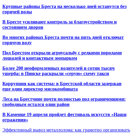
Крупные районы Бреста на несколько дней останутся без
горячей воды
В Бресте усиливают контроль за благоустройством и
состоянием дворов
Во многих районах Бреста почти на пять дней отключат
горячую воду
Под Брестом открыли агроусадьбу с редкими породами
лошадей и контактным зоопарком
Более 200 неоформленных водителей и сотни тысяч
ущерба: в Пинске раскрыли «серую» схему такси
Коррупция как система: в Брестской области задержан
еще один директор мясокомбината
Леса на Брестчине почти полностью под ограничениями:
свободным остался один район
В Каменце 19 апреля пройдет фестиваль искусств «Наши
отражения»
Эффективный вывоз металлолома: как грамотно организовать