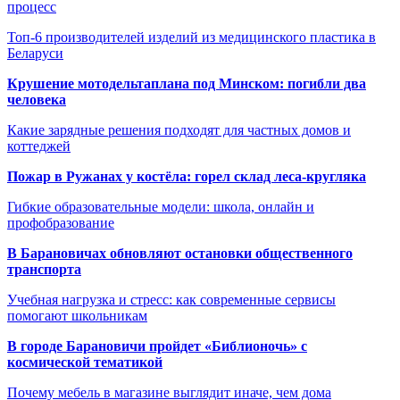
процесс
Топ-6 производителей изделий из медицинского пластика в
Беларуси
Крушение мотодельтаплана под Минском: погибли два
человека
Какие зарядные решения подходят для частных домов и
коттеджей
Пожар в Ружанах у костёла: горел склад леса-кругляка
Гибкие образовательные модели: школа, онлайн и
профобразование
В Барановичах обновляют остановки общественного
транспорта
Учебная нагрузка и стресс: как современные сервисы
помогают школьникам
В городе Барановичи пройдет «Библионочь» с
космической тематикой
Почему мебель в магазине выглядит иначе, чем дома