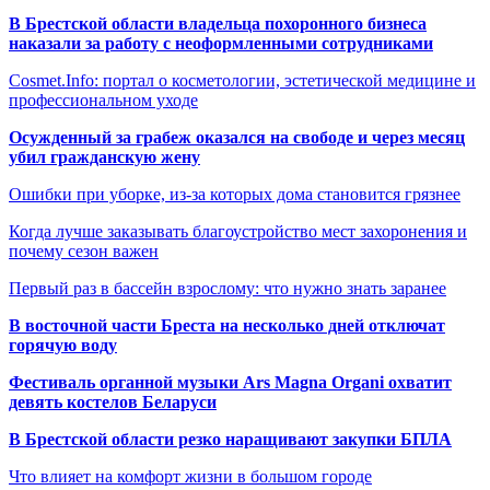
В Брестской области владельца похоронного бизнеса
наказали за работу с неоформленными сотрудниками
Cosmet.Info: портал о косметологии, эстетической медицине и
профессиональном уходе
Осужденный за грабеж оказался на свободе и через месяц
убил гражданскую жену
Ошибки при уборке, из-за которых дома становится грязнее
Когда лучше заказывать благоустройство мест захоронения и
почему сезон важен
Первый раз в бассейн взрослому: что нужно знать заранее
В восточной части Бреста на несколько дней отключат
горячую воду
Фестиваль органной музыки Ars Magna Organi охватит
девять костелов Беларуси
В Брестской области резко наращивают закупки БПЛА
Что влияет на комфорт жизни в большом городе