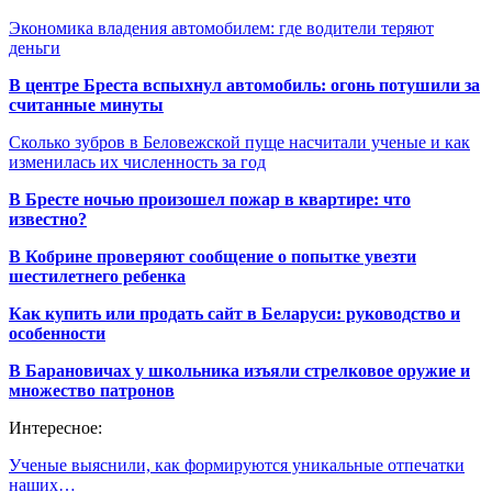
Экономика владения автомобилем: где водители теряют
деньги
В центре Бреста вспыхнул автомобиль: огонь потушили за
считанные минуты
Сколько зубров в Беловежской пуще насчитали ученые и как
изменилась их численность за год
В Бресте ночью произошел пожар в квартире: что
известно?
В Кобрине проверяют сообщение о попытке увезти
шестилетнего ребенка
Как купить или продать сайт в Беларуси: руководство и
особенности
В Барановичах у школьника изъяли стрелковое оружие и
множество патронов
Интересное:
Ученые выяснили, как формируются уникальные отпечатки
наших…