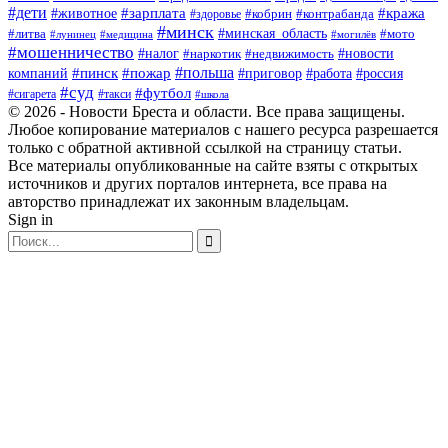
#дети
#зарплата
#животное
#кража
#кобрин
#контрабанда
#здоровье
#минск
#минская_область
#литва
#мото
#лунинец
#медицина
#могилёв
#мошенничество
#новости
#налог
#недвижимость
#наркотик
#польша
#пинск
#пожар
компаний
#приговор
#работа
#россия
#суд
#футбол
#такси
#сигарета
#школа
© 2026 - Новости Бреста и области. Все права защищены.
Любое копирование материалов с нашего ресурса разрешается
только с обратной активной ссылкой на страницу статьи.
Все материалы опубликованные на сайте взяты с открытых
источников и других порталов интернета, все права на
авторство принадлежат их законным владельцам.
Sign in