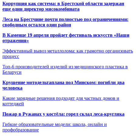
Коррупция как система: в Брестской области задержан
еще один директор мясокомбината
Леса на Брестчине почти полностью под ограничениями:
свободным остался один район
В Каменце 19 апреля пройдет фестиваль искусств «Наши
отражения»
Эффективный вывоз металлолома: как грамотно организовать
процесс
Топ-6 производителей изделий из медицинского пластика в
Беларуси
Крушение мотодельтаплана под Минском: погибли два
человека
Какие зарядные решения подходят для частных домов и
коттеджей
Пожар в Ружанах у костёла: горел склад леса-кругляка
Гибкие образовательные модели: школа, онлайн и
профобразование