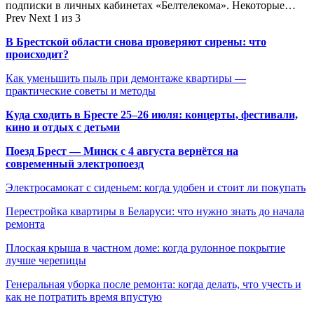
подписки в личных кабинетах «Белтелекома». Некоторые…
Prev
Next
1 из 3
В Брестской области снова проверяют сирены: что
происходит?
Как уменьшить пыль при демонтаже квартиры —
практические советы и методы
Куда сходить в Бресте 25–26 июля: концерты, фестивали,
кино и отдых с детьми
Поезд Брест — Минск с 4 августа вернётся на
современный электропоезд
Электросамокат с сиденьем: когда удобен и стоит ли покупать
Перестройка квартиры в Беларуси: что нужно знать до начала
ремонта
Плоская крыша в частном доме: когда рулонное покрытие
лучше черепицы
Генеральная уборка после ремонта: когда делать, что учесть и
как не потратить время впустую