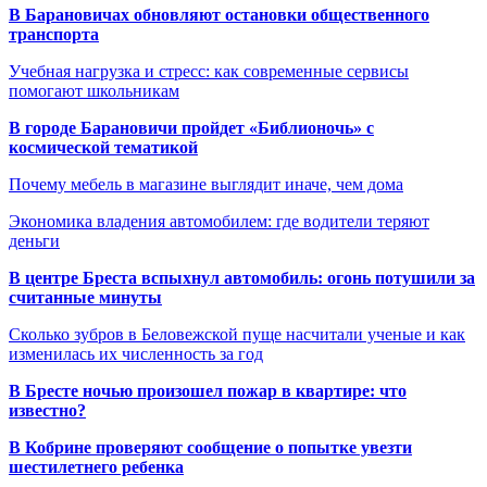
В Барановичах обновляют остановки общественного
транспорта
Учебная нагрузка и стресс: как современные сервисы
помогают школьникам
В городе Барановичи пройдет «Библионочь» с
космической тематикой
Почему мебель в магазине выглядит иначе, чем дома
Экономика владения автомобилем: где водители теряют
деньги
В центре Бреста вспыхнул автомобиль: огонь потушили за
считанные минуты
Сколько зубров в Беловежской пуще насчитали ученые и как
изменилась их численность за год
В Бресте ночью произошел пожар в квартире: что
известно?
В Кобрине проверяют сообщение о попытке увезти
шестилетнего ребенка