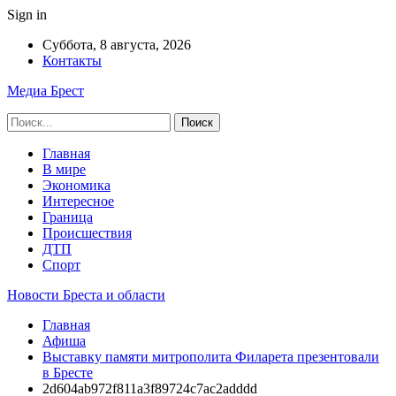
Sign in
Суббота, 8 августа, 2026
Контакты
Медиа Брест
Главная
В мире
Экономика
Интересное
Граница
Происшествия
ДТП
Спорт
Новости Бреста и области
Главная
Афиша
Выставку памяти митрополита Филарета презентовали
в Бресте
2d604ab972f811a3f89724c7ac2adddd