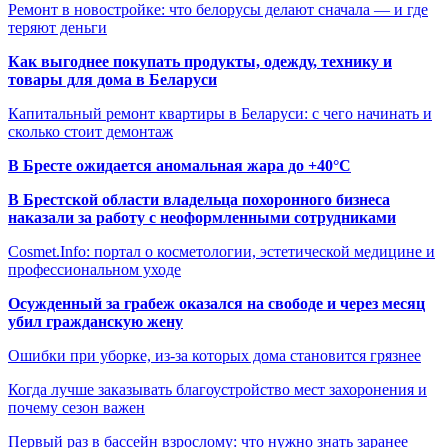
Ремонт в новостройке: что белорусы делают сначала — и где
теряют деньги
Как выгоднее покупать продукты, одежду, технику и
товары для дома в Беларуси
Капитальный ремонт квартиры в Беларуси: с чего начинать и
сколько стоит демонтаж
В Бресте ожидается аномальная жара до +40°C
В Брестской области владельца похоронного бизнеса
наказали за работу с неоформленными сотрудниками
Cosmet.Info: портал о косметологии, эстетической медицине и
профессиональном уходе
Осужденный за грабеж оказался на свободе и через месяц
убил гражданскую жену
Ошибки при уборке, из-за которых дома становится грязнее
Когда лучше заказывать благоустройство мест захоронения и
почему сезон важен
Первый раз в бассейн взрослому: что нужно знать заранее