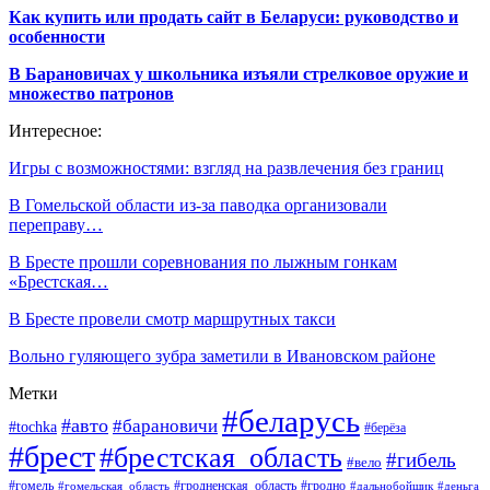
Как купить или продать сайт в Беларуси: руководство и
особенности
В Барановичах у школьника изъяли стрелковое оружие и
множество патронов
Интересное:
Игры с возможностями: взгляд на развлечения без границ
В Гомельской области из-за паводка организовали
переправу…
В Бресте прошли соревнования по лыжным гонкам
«Брестская…
В Бресте провели смотр маршрутных такси
Вольно гуляющего зубра заметили в Ивановском районе
Метки
#беларусь
#авто
#барановичи
#tochka
#берёза
#брест
#брестская_область
#гибель
#вело
#гродненская_область
#гомель
#гомельская_область
#гродно
#дальнобойщик
#деньга