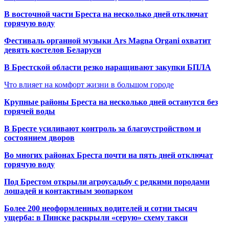
В восточной части Бреста на несколько дней отключат
горячую воду
Фестиваль органной музыки Ars Magna Organi охватит
девять костелов Беларуси
В Брестской области резко наращивают закупки БПЛА
Что влияет на комфорт жизни в большом городе
Крупные районы Бреста на несколько дней останутся без
горячей воды
В Бресте усиливают контроль за благоустройством и
состоянием дворов
Во многих районах Бреста почти на пять дней отключат
горячую воду
Под Брестом открыли агроусадьбу с редкими породами
лошадей и контактным зоопарком
Более 200 неоформленных водителей и сотни тысяч
ущерба: в Пинске раскрыли «серую» схему такси