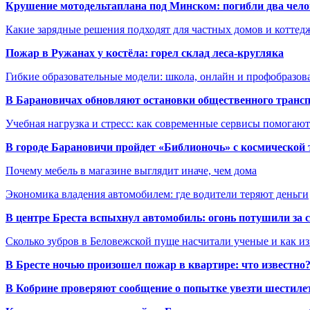
Крушение мотодельтаплана под Минском: погибли два чело
Какие зарядные решения подходят для частных домов и коттед
Пожар в Ружанах у костёла: горел склад леса-кругляка
Гибкие образовательные модели: школа, онлайн и профобразов
В Барановичах обновляют остановки общественного транс
Учебная нагрузка и стресс: как современные сервисы помогаю
В городе Барановичи пройдет «Библионочь» с космической
Почему мебель в магазине выглядит иначе, чем дома
Экономика владения автомобилем: где водители теряют деньги
В центре Бреста вспыхнул автомобиль: огонь потушили за
Сколько зубров в Беловежской пуще насчитали ученые и как из
В Бресте ночью произошел пожар в квартире: что известно
В Кобрине проверяют сообщение о попытке увезти шестилет