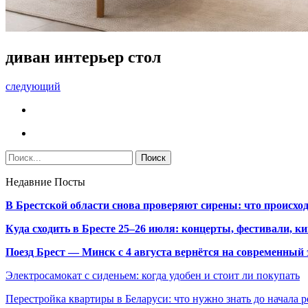
диван интерьер стол
следующий
Недавние Посты
В Брестской области снова проверяют сирены: что происхо
Куда сходить в Бресте 25–26 июля: концерты, фестивали, ки
Поезд Брест — Минск с 4 августа вернётся на современный 
Электросамокат с сиденьем: когда удобен и стоит ли покупать
Перестройка квартиры в Беларуси: что нужно знать до начала 