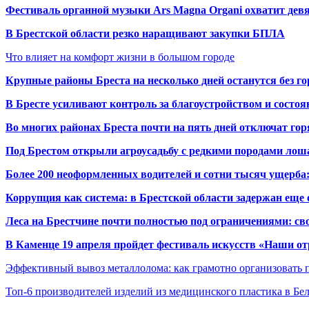
Фестиваль органной музыки Ars Magna Organi охватит девя
В Брестской области резко наращивают закупки БПЛА
Что влияет на комфорт жизни в большом городе
Крупные районы Бреста на несколько дней останутся без г
В Бресте усиливают контроль за благоустройством и состо
Во многих районах Бреста почти на пять дней отключат го
Под Брестом открыли агроусадьбу с редкими породами лош
Более 200 неоформленных водителей и сотни тысяч ущерба:
Коррупция как система: в Брестской области задержан еще
Леса на Брестчине почти полностью под ограничениями: св
В Каменце 19 апреля пройдет фестиваль искусств «Наши о
Эффективный вывоз металлолома: как грамотно организовать 
Топ-6 производителей изделий из медицинского пластика в Бе