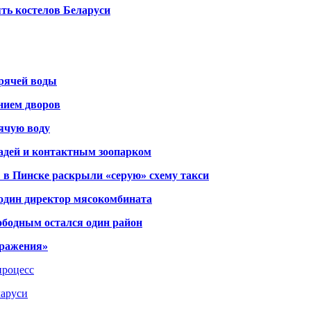
ть костелов Беларуси
орячей воды
янием дворов
рячую воду
адей и контактным зоопарком
 в Пинске раскрыли «серую» схему такси
 один директор мясокомбината
ободным остался один район
тражения»
процесс
ларуси