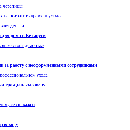
ше черепицы
как не потратить время впустую
еряют деньги
 для дома в Беларуси
колько стоит демонтаж
али за работу с неоформленными сотрудниками
 профессиональном уходе
бил гражданскую жену
очему сезон важен
чую воду