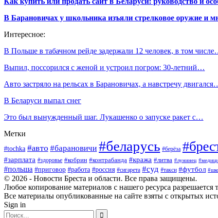
Как купить или продать сайт в Беларуси: руководство и ос
В Барановичах у школьника изъяли стрелковое оружие и м
Интересное:
В Польше в табачном рейде задержали 12 человек, в том числ
Выпил, поссорился с женой и устроил погром: 30-летний…
Авто застряло на рельсах в Барановичах, а навстречу двигался
В Беларуси выпал снег
Это был вынужденный шаг. Лукашенко о запуске ракет с…
Метки
#беларусь
#брес
#авто
#барановичи
#tochka
#берёза
#зарплата
#кража
#кобрин
#контрабанда
#здоровье
#литва
#лунинец
#медиц
#польша
#суд
#футбол
#приговор
#работа
#россия
#такси
#сигарета
#шк
© 2026 - Новости Бреста и области. Все права защищены.
Любое копирование материалов с нашего ресурса разрешается т
Все материалы опубликованные на сайте взяты с открытых исто
Sign in