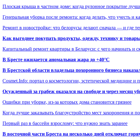
Плоская крыша в частном доме: когда рулонное покрытие луч
Генеральная уборка после ремонта: когда делать, что учесть и 
Ремонт в новостройке: что белорусы делают сначала — и где т
Как выгоднее покупать продукты, одежду, технику и товары
Капитальный ремонт квартиры в Беларуси: с чего начинать и с
В Бресте ожидается аномальная жара до +40°C
В Брестской области владельца похоронного бизнеса наказ
Cosmet.Info: портал о косметологии, эстетической медицине и
Осужденный за грабеж оказался на свободе и через месяц у
Ошибки при уборке, из-за которых дома становится грязнее
Когда лучше заказывать благоустройство мест захоронения и п
Первый раз в бассейн взрослому: что нужно знать заранее
В восточной части Бреста на несколько дней отключат горя