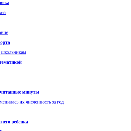
века
жей
ание
порта
т школьникам
 тематикой
 считанные минуты
менилась их численность за год
?
него ребенка