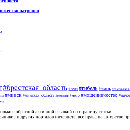
обенности
ножество патронов
е…
…
т
#брестская_область
#гибель
#вело
#гомель
#гомельская
#минск
#мошенничество
#минская_область
#нало
#мото
ина
#могилёв
ола
олько с обратной активной ссылкой на страницу статьи.
чников и других порталов интернета, все права на авторство п