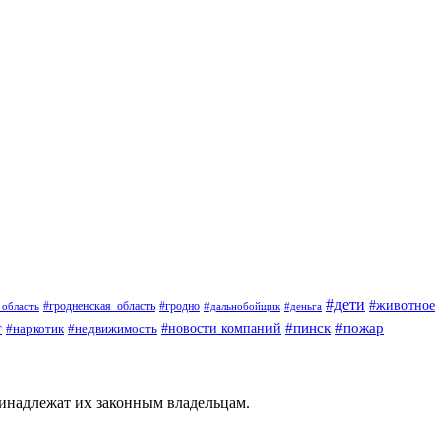
#дети
#животное
#гродненская_область
_область
#гродно
#дальнобойщик
#деньга
#пинск
#пожар
#новости компаний
г
#недвижимость
#наркотик
ринадлежат их законным владельцам.