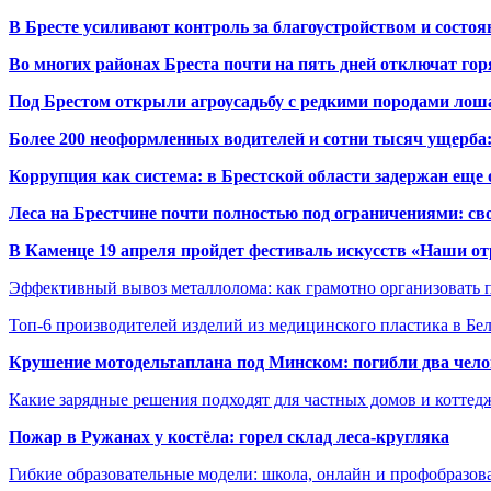
В Бресте усиливают контроль за благоустройством и состо
Во многих районах Бреста почти на пять дней отключат го
Под Брестом открыли агроусадьбу с редкими породами лош
Более 200 неоформленных водителей и сотни тысяч ущерба:
Коррупция как система: в Брестской области задержан еще
Леса на Брестчине почти полностью под ограничениями: св
В Каменце 19 апреля пройдет фестиваль искусств «Наши о
Эффективный вывоз металлолома: как грамотно организовать 
Топ-6 производителей изделий из медицинского пластика в Бе
Крушение мотодельтаплана под Минском: погибли два чело
Какие зарядные решения подходят для частных домов и коттед
Пожар в Ружанах у костёла: горел склад леса-кругляка
Гибкие образовательные модели: школа, онлайн и профобразов