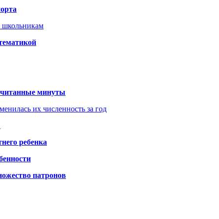
порта
т школьникам
 тематикой
 считанные минуты
менилась их численность за год
?
него ребенка
обенности
ножество патронов