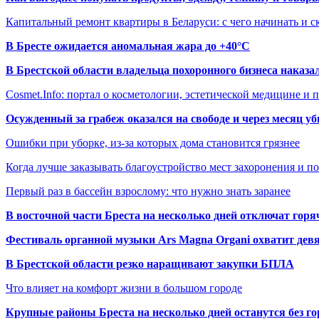
Капитальный ремонт квартиры в Беларуси: с чего начинать и с
В Бресте ожидается аномальная жара до +40°C
В Брестской области владельца похоронного бизнеса наказ
Cosmet.Info: портал о косметологии, эстетической медицине и
Осужденный за грабеж оказался на свободе и через месяц у
Ошибки при уборке, из-за которых дома становится грязнее
Когда лучше заказывать благоустройство мест захоронения и п
Первый раз в бассейн взрослому: что нужно знать заранее
В восточной части Бреста на несколько дней отключат горя
Фестиваль органной музыки Ars Magna Organi охватит девя
В Брестской области резко наращивают закупки БПЛА
Что влияет на комфорт жизни в большом городе
Крупные районы Бреста на несколько дней останутся без г