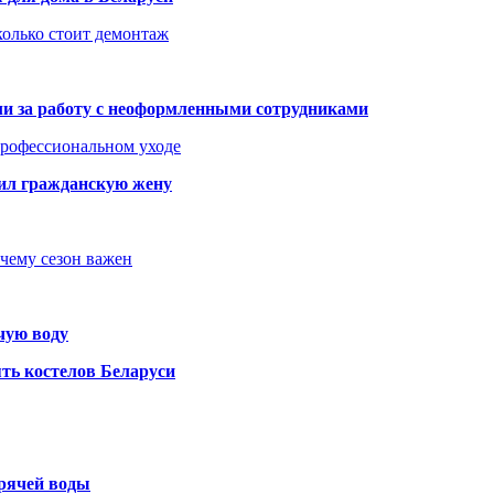
колько стоит демонтаж
али за работу с неоформленными сотрудниками
 профессиональном уходе
бил гражданскую жену
очему сезон важен
чую воду
ть костелов Беларуси
орячей воды