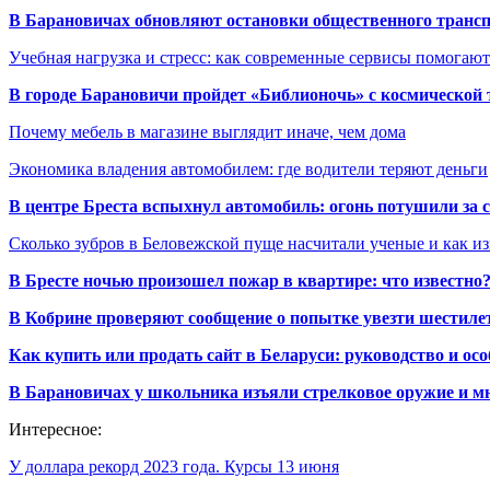
В Барановичах обновляют остановки общественного транс
Учебная нагрузка и стресс: как современные сервисы помогаю
В городе Барановичи пройдет «Библионочь» с космической
Почему мебель в магазине выглядит иначе, чем дома
Экономика владения автомобилем: где водители теряют деньги
В центре Бреста вспыхнул автомобиль: огонь потушили за
Сколько зубров в Беловежской пуще насчитали ученые и как из
В Бресте ночью произошел пожар в квартире: что известно
В Кобрине проверяют сообщение о попытке увезти шестилет
Как купить или продать сайт в Беларуси: руководство и ос
В Барановичах у школьника изъяли стрелковое оружие и м
Интересное:
У доллара рекорд 2023 года. Курсы 13 июня