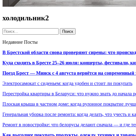
холодильник2
Недавние Посты
В Брестской области снова проверяют сирены: что происхо
Куда сходить в Бресте 25–26 июля: концерты, фестивали, ки
Поезд Брест — Минск с 4 августа вернётся на современный 
Электросамокат с сиденьем: когда удобен и стоит ли покупать
Перестройка квартиры в Беларуси: что нужно знать до начала 
Плоская крыша в частном доме: когда рулонное покрытие луч
Генеральная уборка после ремонта: когда делать, что учесть и 
Ремонт в новостройке: что белорусы делают сначала — и где т
Как выгоднее покупать продукты, одежду, технику и товары