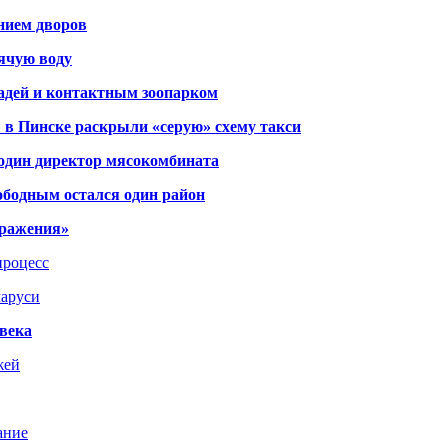
янием дворов
рячую воду
адей и контактным зоопарком
 в Пинске раскрыли «серую» схему такси
 один директор мясокомбината
ободным остался один район
тражения»
процесс
ларуси
века
жей
ание