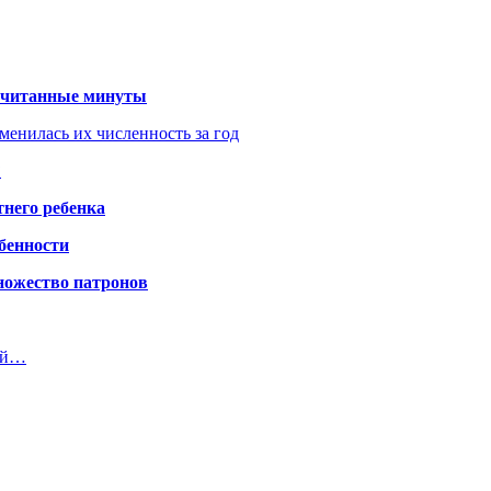
 считанные минуты
менилась их численность за год
?
него ребенка
обенности
ножество патронов
ой…