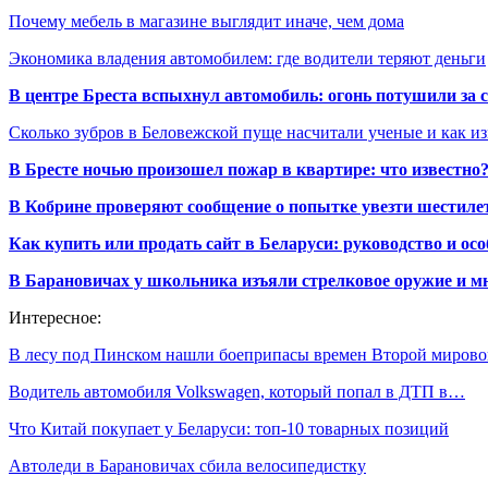
Почему мебель в магазине выглядит иначе, чем дома
Экономика владения автомобилем: где водители теряют деньги
В центре Бреста вспыхнул автомобиль: огонь потушили за
Сколько зубров в Беловежской пуще насчитали ученые и как из
В Бресте ночью произошел пожар в квартире: что известно
В Кобрине проверяют сообщение о попытке увезти шестилет
Как купить или продать сайт в Беларуси: руководство и ос
В Барановичах у школьника изъяли стрелковое оружие и м
Интересное:
В лесу под Пинском нашли боеприпасы времен Второй миров
Водитель автомобиля Volkswagen, который попал в ДТП в…
Что Китай покупает у Беларуси: топ-10 товарных позиций
Автоледи в Барановичах сбила велосипедистку