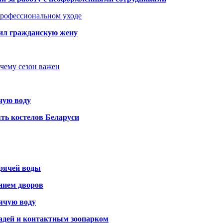
 профессиональном уходе
бил гражданскую жену
очему сезон важен
чую воду
ть костелов Беларуси
орячей воды
янием дворов
рячую воду
адей и контактным зоопарком