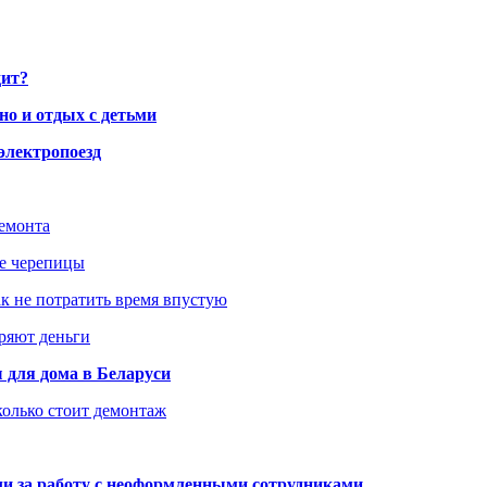
дит?
но и отдых с детьми
электропоезд
ремонта
ше черепицы
как не потратить время впустую
еряют деньги
 для дома в Беларуси
колько стоит демонтаж
али за работу с неоформленными сотрудниками