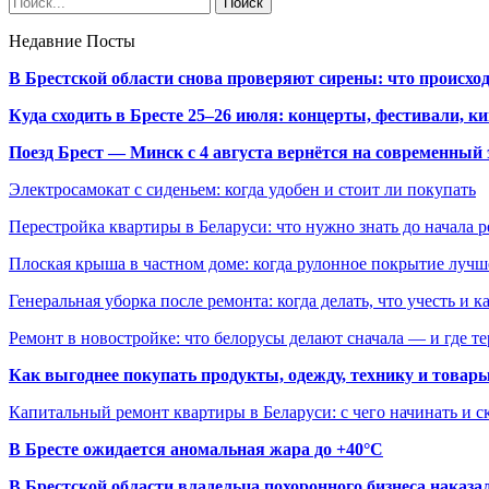
Недавние Посты
В Брестской области снова проверяют сирены: что происхо
Куда сходить в Бресте 25–26 июля: концерты, фестивали, ки
Поезд Брест — Минск с 4 августа вернётся на современный 
Электросамокат с сиденьем: когда удобен и стоит ли покупать
Перестройка квартиры в Беларуси: что нужно знать до начала 
Плоская крыша в частном доме: когда рулонное покрытие луч
Генеральная уборка после ремонта: когда делать, что учесть и 
Ремонт в новостройке: что белорусы делают сначала — и где т
Как выгоднее покупать продукты, одежду, технику и товары
Капитальный ремонт квартиры в Беларуси: с чего начинать и с
В Бресте ожидается аномальная жара до +40°C
В Брестской области владельца похоронного бизнеса наказ