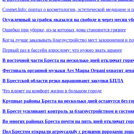
Cosmet.Info: портал о косметологии, эстетической медицине и
Осужденный за грабеж оказался на свободе и через месяц у
Ошибки при уборке, из-за которых дома становится грязнее
Когда лучше заказывать благоустройство мест захоронения и п
Первый раз в бассейн взрослому: что нужно знать заранее
В восточной части Бреста на несколько дней отключат горя
Фестиваль органной музыки Ars Magna Organi охватит девя
В Брестской области резко наращивают закупки БПЛА
Что влияет на комфорт жизни в большом городе
Крупные районы Бреста на несколько дней останутся без г
В Бресте усиливают контроль за благоустройством и состо
Во многих районах Бреста почти на пять дней отключат го
Под Брестом открыли агроусадьбу с редкими породами лош