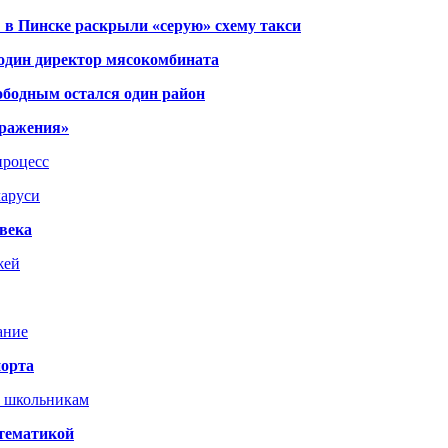
 в Пинске раскрыли «серую» схему такси
 один директор мясокомбината
ободным остался один район
тражения»
процесс
ларуси
века
жей
ание
порта
т школьникам
 тематикой