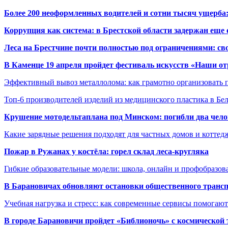
Более 200 неоформленных водителей и сотни тысяч ущерба:
Коррупция как система: в Брестской области задержан еще
Леса на Брестчине почти полностью под ограничениями: св
В Каменце 19 апреля пройдет фестиваль искусств «Наши о
Эффективный вывоз металлолома: как грамотно организовать 
Топ-6 производителей изделий из медицинского пластика в Бе
Крушение мотодельтаплана под Минском: погибли два чело
Какие зарядные решения подходят для частных домов и коттед
Пожар в Ружанах у костёла: горел склад леса-кругляка
Гибкие образовательные модели: школа, онлайн и профобразов
В Барановичах обновляют остановки общественного транс
Учебная нагрузка и стресс: как современные сервисы помогаю
В городе Барановичи пройдет «Библионочь» с космической