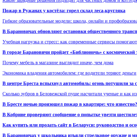
Какие зарядные решения подходят для частных домов и коттед
Пожар в Ружанах у костёла: горел склад леса-кругляка
Гибкие образовательные модели: школа, онлайн и профобразов
В Барановичах обновляют остановки общественного транс
Учебная нагрузка и стресс: как современные сервисы помогаю
В городе Барановичи пройдет «Библионочь» с космической
Почему мебель в магазине выглядит иначе, чем дома
Экономика владения автомобилем: где водители теряют деньги
В центре Бреста вспыхнул автомобиль: огонь потушили за
Сколько зубров в Беловежской пуще насчитали ученые и как из
В Бресте ночью произошел пожар в квартире: что известно
В Кобрине проверяют сообщение о попытке увезти шестилет
Как купить или продать сайт в Беларуси: руководство и ос
В Барановичах у школьника изъяли стрелковое оружие и м