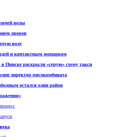
орячей воды
янием дворов
рячую воду
адей и контактным зоопарком
 в Пинске раскрыли «серую» схему такси
 один директор мясокомбината
ободным остался один район
тражения»
процесс
ларуси
века