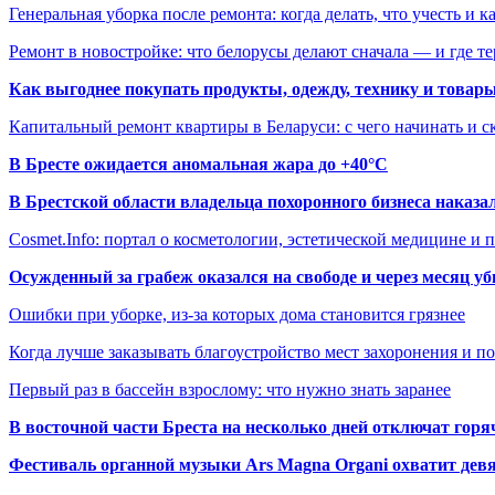
Генеральная уборка после ремонта: когда делать, что учесть и 
Ремонт в новостройке: что белорусы делают сначала — и где т
Как выгоднее покупать продукты, одежду, технику и товары
Капитальный ремонт квартиры в Беларуси: с чего начинать и с
В Бресте ожидается аномальная жара до +40°C
В Брестской области владельца похоронного бизнеса наказ
Cosmet.Info: портал о косметологии, эстетической медицине и
Осужденный за грабеж оказался на свободе и через месяц у
Ошибки при уборке, из-за которых дома становится грязнее
Когда лучше заказывать благоустройство мест захоронения и п
Первый раз в бассейн взрослому: что нужно знать заранее
В восточной части Бреста на несколько дней отключат горя
Фестиваль органной музыки Ars Magna Organi охватит девя