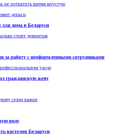
как не потратить время впустую
еряют деньги
 для дома в Беларуси
колько стоит демонтаж
али за работу с неоформленными сотрудниками
 профессиональном уходе
бил гражданскую жену
очему сезон важен
чую воду
ть костелов Беларуси