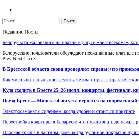
Недавние Посты
Белорусы пожаловались на платные услуги «Белтелекома», ко
Белорусские пользователи обсуждают неожиданные платные п
Prev
Next
1 из 3
В Брестской области снова проверяют сирены: что происхо
Как уменьшить пыль при демонтаже квартиры — практические
Куда сходить в Бресте 25–26 июля: концерты, фестивали, ки
Поезд Брест — Минск с 4 августа вернётся на современный 
Электросамокат с сиденьем: когда удобен и стоит ли покупать
Перестройка квартиры в Беларуси: что нужно знать до начала 
Плоская крыша в частном доме: когда рулонное покрытие луч