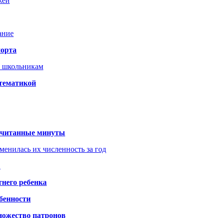
жей
ание
порта
т школьникам
 тематикой
 считанные минуты
менилась их численность за год
?
него ребенка
обенности
ножество патронов