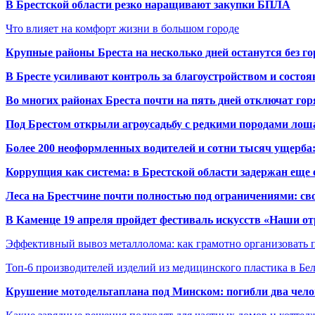
В Брестской области резко наращивают закупки БПЛА
Что влияет на комфорт жизни в большом городе
Крупные районы Бреста на несколько дней останутся без г
В Бресте усиливают контроль за благоустройством и состо
Во многих районах Бреста почти на пять дней отключат го
Под Брестом открыли агроусадьбу с редкими породами лош
Более 200 неоформленных водителей и сотни тысяч ущерба:
Коррупция как система: в Брестской области задержан еще
Леса на Брестчине почти полностью под ограничениями: св
В Каменце 19 апреля пройдет фестиваль искусств «Наши о
Эффективный вывоз металлолома: как грамотно организовать 
Топ-6 производителей изделий из медицинского пластика в Бе
Крушение мотодельтаплана под Минском: погибли два чело