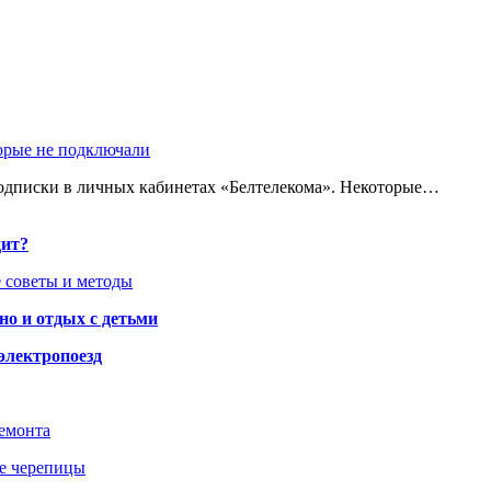
торые не подключали
одписки в личных кабинетах «Белтелекома». Некоторые…
дит?
 советы и методы
но и отдых с детьми
электропоезд
ремонта
ше черепицы