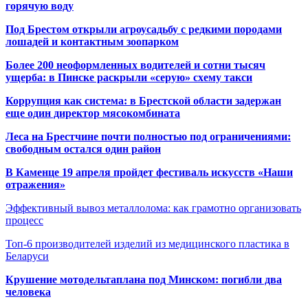
горячую воду
Под Брестом открыли агроусадьбу с редкими породами
лошадей и контактным зоопарком
Более 200 неоформленных водителей и сотни тысяч
ущерба: в Пинске раскрыли «серую» схему такси
Коррупция как система: в Брестской области задержан
еще один директор мясокомбината
Леса на Брестчине почти полностью под ограничениями:
свободным остался один район
В Каменце 19 апреля пройдет фестиваль искусств «Наши
отражения»
Эффективный вывоз металлолома: как грамотно организовать
процесс
Топ-6 производителей изделий из медицинского пластика в
Беларуси
Крушение мотодельтаплана под Минском: погибли два
человека