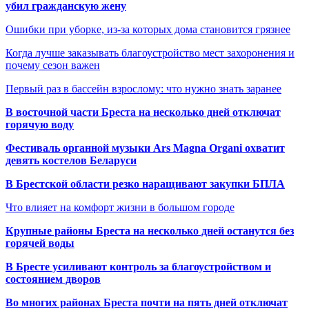
убил гражданскую жену
Ошибки при уборке, из-за которых дома становится грязнее
Когда лучше заказывать благоустройство мест захоронения и
почему сезон важен
Первый раз в бассейн взрослому: что нужно знать заранее
В восточной части Бреста на несколько дней отключат
горячую воду
Фестиваль органной музыки Ars Magna Organi охватит
девять костелов Беларуси
В Брестской области резко наращивают закупки БПЛА
Что влияет на комфорт жизни в большом городе
Крупные районы Бреста на несколько дней останутся без
горячей воды
В Бресте усиливают контроль за благоустройством и
состоянием дворов
Во многих районах Бреста почти на пять дней отключат