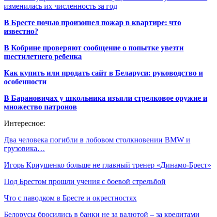
изменилась их численность за год
В Бресте ночью произошел пожар в квартире: что
известно?
В Кобрине проверяют сообщение о попытке увезти
шестилетнего ребенка
Как купить или продать сайт в Беларуси: руководство и
особенности
В Барановичах у школьника изъяли стрелковое оружие и
множество патронов
Интересное:
Два человека погибли в лобовом столкновении BMW и
грузовика…
Игорь Криушенко больше не главный тренер «Динамо-Брест»
Под Брестом прошли учения с боевой стрельбой
Что с паводком в Бресте и окрестностях
Белорусы бросились в банки не за валютой – за кредитами