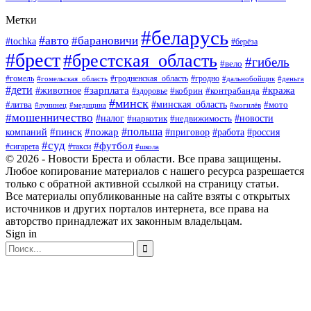
Метки
#беларусь
#авто
#барановичи
#tochka
#берёза
#брест
#брестская_область
#гибель
#вело
#гродненская_область
#гомель
#гомельская_область
#гродно
#дальнобойщик
#деньга
#дети
#зарплата
#животное
#кража
#кобрин
#контрабанда
#здоровье
#минск
#минская_область
#литва
#мото
#лунинец
#медицина
#могилёв
#мошенничество
#новости
#налог
#недвижимость
#наркотик
#польша
#пинск
#пожар
компаний
#приговор
#работа
#россия
#суд
#футбол
#такси
#сигарета
#школа
© 2026 - Новости Бреста и области. Все права защищены.
Любое копирование материалов с нашего ресурса разрешается
только с обратной активной ссылкой на страницу статьи.
Все материалы опубликованные на сайте взяты с открытых
источников и других порталов интернета, все права на
авторство принадлежат их законным владельцам.
Sign in