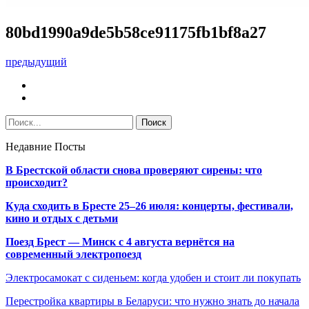
80bd1990a9de5b58ce91175fb1bf8a27
предыдущий
Недавние Посты
В Брестской области снова проверяют сирены: что
происходит?
Куда сходить в Бресте 25–26 июля: концерты, фестивали,
кино и отдых с детьми
Поезд Брест — Минск с 4 августа вернётся на
современный электропоезд
Электросамокат с сиденьем: когда удобен и стоит ли покупать
Перестройка квартиры в Беларуси: что нужно знать до начала