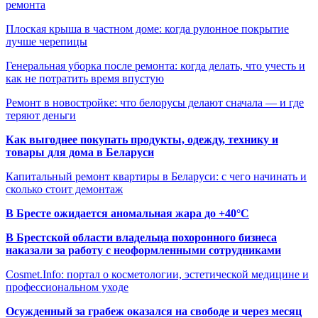
ремонта
Плоская крыша в частном доме: когда рулонное покрытие
лучше черепицы
Генеральная уборка после ремонта: когда делать, что учесть и
как не потратить время впустую
Ремонт в новостройке: что белорусы делают сначала — и где
теряют деньги
Как выгоднее покупать продукты, одежду, технику и
товары для дома в Беларуси
Капитальный ремонт квартиры в Беларуси: с чего начинать и
сколько стоит демонтаж
В Бресте ожидается аномальная жара до +40°C
В Брестской области владельца похоронного бизнеса
наказали за работу с неоформленными сотрудниками
Cosmet.Info: портал о косметологии, эстетической медицине и
профессиональном уходе
Осужденный за грабеж оказался на свободе и через месяц