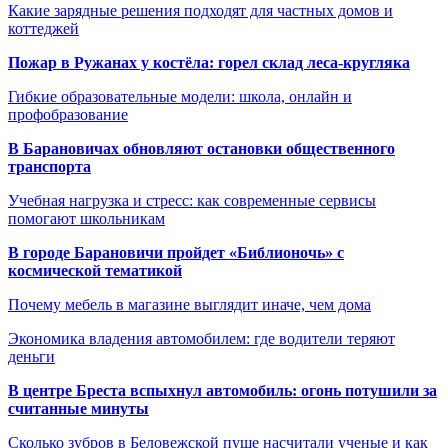
Какие зарядные решения подходят для частных домов и
коттеджей
Пожар в Ружанах у костёла: горел склад леса-кругляка
Гибкие образовательные модели: школа, онлайн и
профобразование
В Барановичах обновляют остановки общественного
транспорта
Учебная нагрузка и стресс: как современные сервисы
помогают школьникам
В городе Барановичи пройдет «Библионочь» с
космической тематикой
Почему мебель в магазине выглядит иначе, чем дома
Экономика владения автомобилем: где водители теряют
деньги
В центре Бреста вспыхнул автомобиль: огонь потушили за
считанные минуты
Сколько зубров в Беловежской пуще насчитали ученые и как