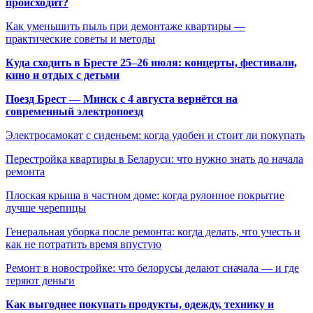
происходит?
Как уменьшить пыль при демонтаже квартиры —
практические советы и методы
Куда сходить в Бресте 25–26 июля: концерты, фестивали,
кино и отдых с детьми
Поезд Брест — Минск с 4 августа вернётся на
современный электропоезд
Электросамокат с сиденьем: когда удобен и стоит ли покупать
Перестройка квартиры в Беларуси: что нужно знать до начала
ремонта
Плоская крыша в частном доме: когда рулонное покрытие
лучше черепицы
Генеральная уборка после ремонта: когда делать, что учесть и
как не потратить время впустую
Ремонт в новостройке: что белорусы делают сначала — и где
теряют деньги
Как выгоднее покупать продукты, одежду, технику и