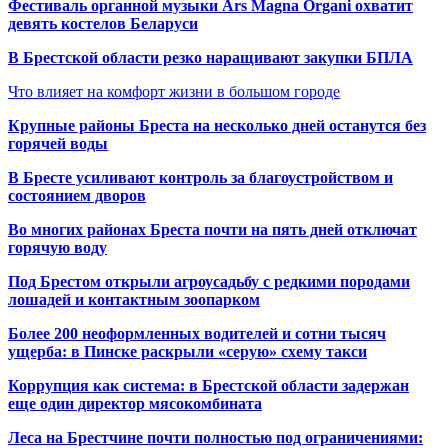
Фестиваль органной музыки Ars Magna Organi охватит
девять костелов Беларуси
В Брестской области резко наращивают закупки БПЛА
Что влияет на комфорт жизни в большом городе
Крупные районы Бреста на несколько дней останутся без
горячей воды
В Бресте усиливают контроль за благоустройством и
состоянием дворов
Во многих районах Бреста почти на пять дней отключат
горячую воду
Под Брестом открыли агроусадьбу с редкими породами
лошадей и контактным зоопарком
Более 200 неоформленных водителей и сотни тысяч
ущерба: в Пинске раскрыли «серую» схему такси
Коррупция как система: в Брестской области задержан
еще один директор мясокомбината
Леса на Брестчине почти полностью под ограничениями: