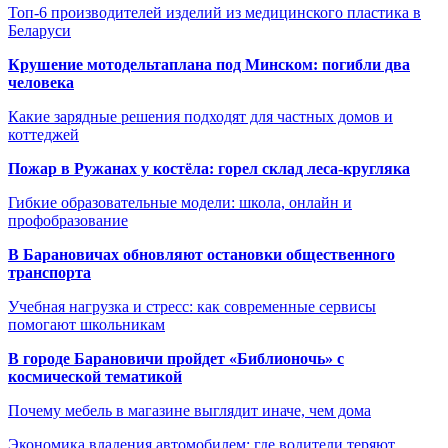
Топ-6 производителей изделий из медицинского пластика в
Беларуси
Крушение мотодельтаплана под Минском: погибли два
человека
Какие зарядные решения подходят для частных домов и
коттеджей
Пожар в Ружанах у костёла: горел склад леса-кругляка
Гибкие образовательные модели: школа, онлайн и
профобразование
В Барановичах обновляют остановки общественного
транспорта
Учебная нагрузка и стресс: как современные сервисы
помогают школьникам
В городе Барановичи пройдет «Библионочь» с
космической тематикой
Почему мебель в магазине выглядит иначе, чем дома
Экономика владения автомобилем: где водители теряют