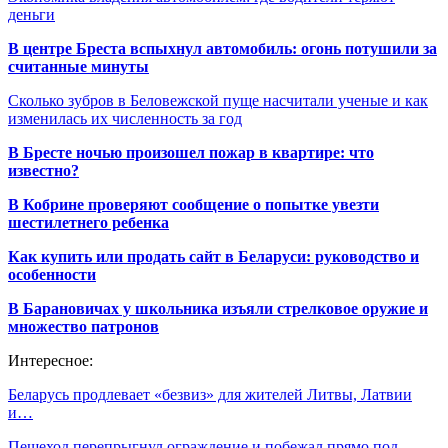
деньги
В центре Бреста вспыхнул автомобиль: огонь потушили за
считанные минуты
Сколько зубров в Беловежской пуще насчитали ученые и как
изменилась их численность за год
В Бресте ночью произошел пожар в квартире: что
известно?
В Кобрине проверяют сообщение о попытке увезти
шестилетнего ребенка
Как купить или продать сайт в Беларуси: руководство и
особенности
В Барановичах у школьника изъяли стрелковое оружие и
множество патронов
Интересное:
Беларусь продлевает «безвиз» для жителей Литвы, Латвии
и…
Пешеход перепрыгнул ограждение и побежал прямо под