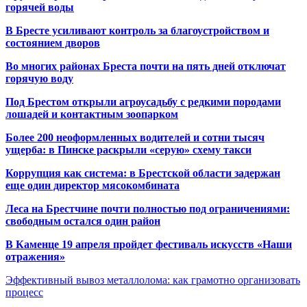
горячей воды
В Бресте усиливают контроль за благоустройством и
состоянием дворов
Во многих районах Бреста почти на пять дней отключат
горячую воду
Под Брестом открыли агроусадьбу с редкими породами
лошадей и контактным зоопарком
Более 200 неоформленных водителей и сотни тысяч
ущерба: в Пинске раскрыли «серую» схему такси
Коррупция как система: в Брестской области задержан
еще один директор мясокомбината
Леса на Брестчине почти полностью под ограничениями:
свободным остался один район
В Каменце 19 апреля пройдет фестиваль искусств «Наши
отражения»
Эффективный вывоз металлолома: как грамотно организовать
процесс