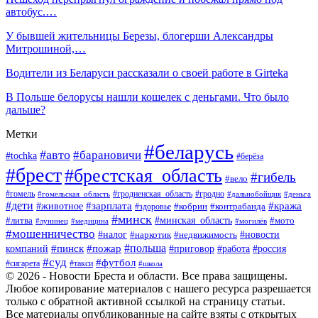
автобус.…
У бывшей жительницы Березы, блогерши Александры
Митрошиной,…
Водители из Беларуси рассказали о своей работе в Girteka
В Польше белорусы нашли кошелек с деньгами. Что было
дальше?
Метки
#беларусь
#авто
#барановичи
#tochka
#берёза
#брест
#брестская_область
#гибель
#вело
#гродненская_область
#гомель
#гомельская_область
#гродно
#дальнобойщик
#деньга
#дети
#зарплата
#животное
#кража
#кобрин
#контрабанда
#здоровье
#минск
#минская_область
#литва
#мото
#лунинец
#медицина
#могилёв
#мошенничество
#новости
#налог
#недвижимость
#наркотик
#польша
#пинск
#пожар
компаний
#приговор
#работа
#россия
#суд
#футбол
#такси
#сигарета
#школа
© 2026 - Новости Бреста и области. Все права защищены.
Любое копирование материалов с нашего ресурса разрешается
только с обратной активной ссылкой на страницу статьи.
Все материалы опубликованные на сайте взяты с открытых