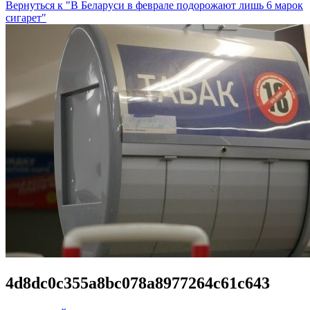
Вернуться к "В Беларуси в феврале подорожают лишь 6 марок
сигарет"
4d8dc0c355a8bc078a8977264c61c643