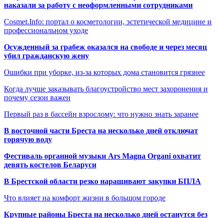
наказали за работу с неоформленными сотрудниками
Cosmet.Info: портал о косметологии, эстетической медицине и
профессиональном уходе
Осужденный за грабеж оказался на свободе и через месяц
убил гражданскую жену
Ошибки при уборке, из-за которых дома становится грязнее
Когда лучше заказывать благоустройство мест захоронения и
почему сезон важен
Первый раз в бассейн взрослому: что нужно знать заранее
В восточной части Бреста на несколько дней отключат
горячую воду
Фестиваль органной музыки Ars Magna Organi охватит
девять костелов Беларуси
В Брестской области резко наращивают закупки БПЛА
Что влияет на комфорт жизни в большом городе
Крупные районы Бреста на несколько дней останутся без