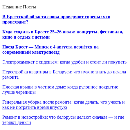
Недавние Посты
В Брестской области снова проверяют сирены: что
происходит?
Куда сходить в Бресте 25–26 июля: концерты, фестивали,
кино и отдых с детьми
Поезд Брест — Минск с 4 августа вернётся на
современный электропоезд
Электросамокат с сиденьем: когда удобен и стоит ли покупать
Перестройка квартиры в Беларуси: что нужно знать до начала
ремонта
Плоская крыша в частном доме: когда рулонное покрытие
лучше черепицы
Генеральная уборка после ремонта: когда делать, что учесть и
как не потратить время впустую
Ремонт в новостройке: что белорусы делают сначала — и где
теряют деньги