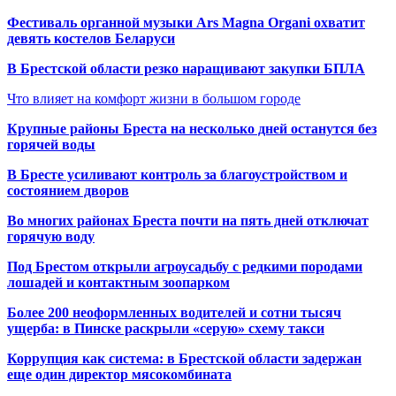
Фестиваль органной музыки Ars Magna Organi охватит
девять костелов Беларуси
В Брестской области резко наращивают закупки БПЛА
Что влияет на комфорт жизни в большом городе
Крупные районы Бреста на несколько дней останутся без
горячей воды
В Бресте усиливают контроль за благоустройством и
состоянием дворов
Во многих районах Бреста почти на пять дней отключат
горячую воду
Под Брестом открыли агроусадьбу с редкими породами
лошадей и контактным зоопарком
Более 200 неоформленных водителей и сотни тысяч
ущерба: в Пинске раскрыли «серую» схему такси
Коррупция как система: в Брестской области задержан
еще один директор мясокомбината