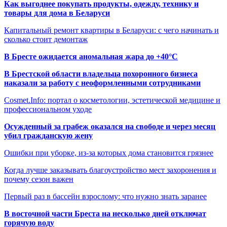
Как выгоднее покупать продукты, одежду, технику и
товары для дома в Беларуси
Капитальный ремонт квартиры в Беларуси: с чего начинать и
сколько стоит демонтаж
В Бресте ожидается аномальная жара до +40°C
В Брестской области владельца похоронного бизнеса
наказали за работу с неоформленными сотрудниками
Cosmet.Info: портал о косметологии, эстетической медицине и
профессиональном уходе
Осужденный за грабеж оказался на свободе и через месяц
убил гражданскую жену
Ошибки при уборке, из-за которых дома становится грязнее
Когда лучше заказывать благоустройство мест захоронения и
почему сезон важен
Первый раз в бассейн взрослому: что нужно знать заранее
В восточной части Бреста на несколько дней отключат
горячую воду