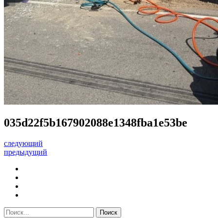
035d22f5b167902088e1348fba1e53be
следующий
предыдущий