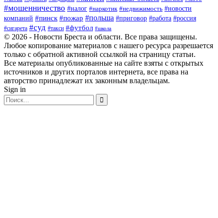
#мошенничество
#новости
#налог
#недвижимость
#наркотик
#польша
#пинск
#пожар
компаний
#приговор
#работа
#россия
#суд
#футбол
#такси
#сигарета
#школа
© 2026 - Новости Бреста и области. Все права защищены.
Любое копирование материалов с нашего ресурса разрешается
только с обратной активной ссылкой на страницу статьи.
Все материалы опубликованные на сайте взяты с открытых
источников и других порталов интернета, все права на
авторство принадлежат их законным владельцам.
Sign in