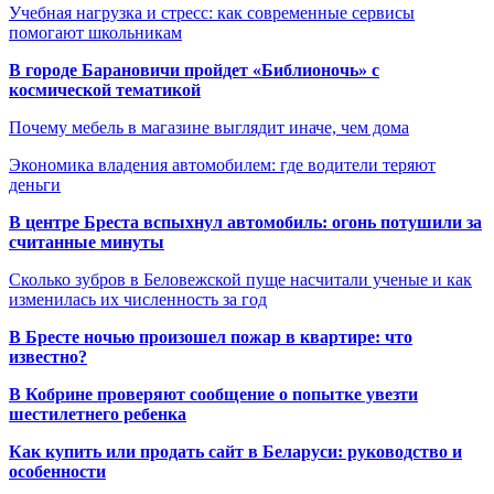
Учебная нагрузка и стресс: как современные сервисы
помогают школьникам
В городе Барановичи пройдет «Библионочь» с
космической тематикой
Почему мебель в магазине выглядит иначе, чем дома
Экономика владения автомобилем: где водители теряют
деньги
В центре Бреста вспыхнул автомобиль: огонь потушили за
считанные минуты
Сколько зубров в Беловежской пуще насчитали ученые и как
изменилась их численность за год
В Бресте ночью произошел пожар в квартире: что
известно?
В Кобрине проверяют сообщение о попытке увезти
шестилетнего ребенка
Как купить или продать сайт в Беларуси: руководство и
особенности