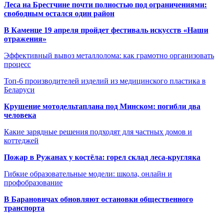
Леса на Брестчине почти полностью под ограничениями:
свободным остался один район
В Каменце 19 апреля пройдет фестиваль искусств «Наши
отражения»
Эффективный вывоз металлолома: как грамотно организовать
процесс
Топ-6 производителей изделий из медицинского пластика в
Беларуси
Крушение мотодельтаплана под Минском: погибли два
человека
Какие зарядные решения подходят для частных домов и
коттеджей
Пожар в Ружанах у костёла: горел склад леса-кругляка
Гибкие образовательные модели: школа, онлайн и
профобразование
В Барановичах обновляют остановки общественного
транспорта