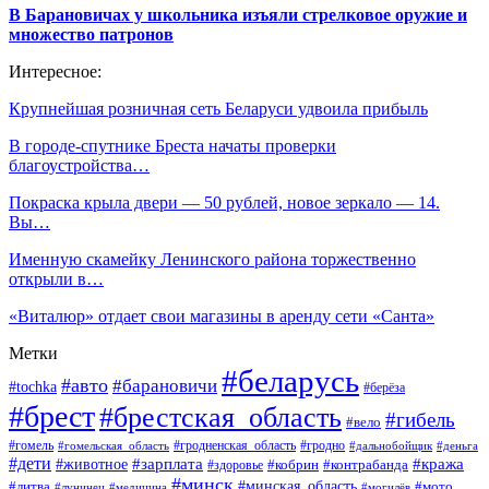
В Барановичах у школьника изъяли стрелковое оружие и
множество патронов
Интересное:
Крупнейшая розничная сеть Беларуси удвоила прибыль
В городе-спутнике Бреста начаты проверки
благоустройства…
Покраска крыла двери — 50 рублей, новое зеркало — 14.
Вы…
Именную скамейку Ленинского района торжественно
открыли в…
«Виталюр» отдает свои магазины в аренду сети «Санта»
Метки
#беларусь
#авто
#барановичи
#tochka
#берёза
#брест
#брестская_область
#гибель
#вело
#гродненская_область
#гомель
#гомельская_область
#гродно
#дальнобойщик
#деньга
#дети
#зарплата
#животное
#кража
#кобрин
#контрабанда
#здоровье
#минск
#минская_область
#литва
#мото
#лунинец
#медицина
#могилёв