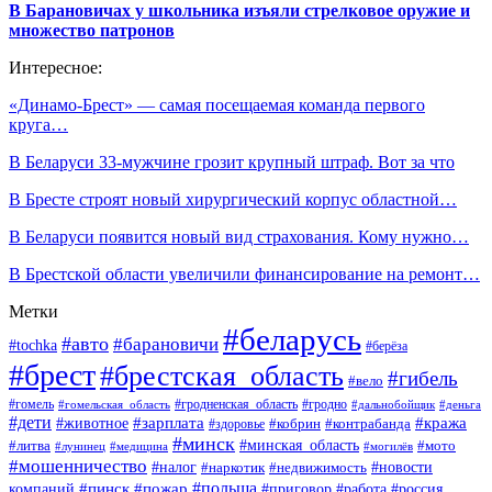
В Барановичах у школьника изъяли стрелковое оружие и
множество патронов
Интересное:
«Динамо-Брест» — самая посещаемая команда первого
круга…
В Беларуси 33-мужчине грозит крупный штраф. Вот за что
В Бресте строят новый хирургический корпус областной…
В Беларуси появится новый вид страхования. Кому нужно…
В Брестской области увеличили финансирование на ремонт…
Метки
#беларусь
#авто
#барановичи
#tochka
#берёза
#брест
#брестская_область
#гибель
#вело
#гродненская_область
#гомель
#гомельская_область
#гродно
#дальнобойщик
#деньга
#дети
#зарплата
#животное
#кража
#кобрин
#контрабанда
#здоровье
#минск
#минская_область
#литва
#мото
#лунинец
#медицина
#могилёв
#мошенничество
#новости
#налог
#недвижимость
#наркотик
#польша
#пинск
#пожар
компаний
#приговор
#работа
#россия