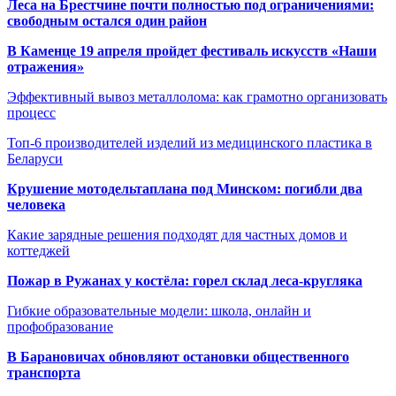
Леса на Брестчине почти полностью под ограничениями:
свободным остался один район
В Каменце 19 апреля пройдет фестиваль искусств «Наши
отражения»
Эффективный вывоз металлолома: как грамотно организовать
процесс
Топ-6 производителей изделий из медицинского пластика в
Беларуси
Крушение мотодельтаплана под Минском: погибли два
человека
Какие зарядные решения подходят для частных домов и
коттеджей
Пожар в Ружанах у костёла: горел склад леса-кругляка
Гибкие образовательные модели: школа, онлайн и
профобразование
В Барановичах обновляют остановки общественного
транспорта