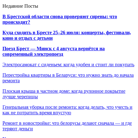
Недавние Посты
В Брестской области снова проверяют сирены: что
происходит?
Куда сходить в Бресте 25–26 июля: концерты, фестивали,
кино и отдых с детьми
Поезд Брест — Минск с 4 августа вернётся на
современный электропоезд
Электросамокат с сиденьем: когда удобен и стоит ли покупать
Перестройка квартиры в Беларуси: что нужно знать до начала
ремонта
Плоская крыша в частном доме: когда рулонное покрытие
лучше черепицы
Генеральная уборка после ремонта: когда делать, что учесть и
как не потратить время впустую
Ремонт в новостройке: что белорусы делают сначала — и где
теряют деньги