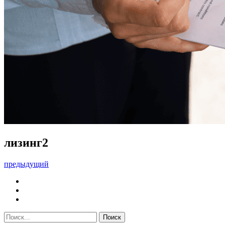
лизинг2
предыдущий