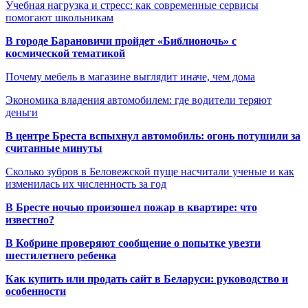
Учебная нагрузка и стресс: как современные сервисы
помогают школьникам
В городе Барановичи пройдет «Библионочь» с
космической тематикой
Почему мебель в магазине выглядит иначе, чем дома
Экономика владения автомобилем: где водители теряют
деньги
В центре Бреста вспыхнул автомобиль: огонь потушили за
считанные минуты
Сколько зубров в Беловежской пуще насчитали ученые и как
изменилась их численность за год
В Бресте ночью произошел пожар в квартире: что
известно?
В Кобрине проверяют сообщение о попытке увезти
шестилетнего ребенка
Как купить или продать сайт в Беларуси: руководство и
особенности