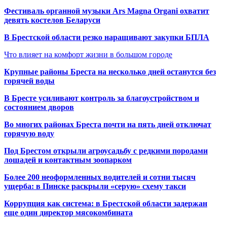
Фестиваль органной музыки Ars Magna Organi охватит
девять костелов Беларуси
В Брестской области резко наращивают закупки БПЛА
Что влияет на комфорт жизни в большом городе
Крупные районы Бреста на несколько дней останутся без
горячей воды
В Бресте усиливают контроль за благоустройством и
состоянием дворов
Во многих районах Бреста почти на пять дней отключат
горячую воду
Под Брестом открыли агроусадьбу с редкими породами
лошадей и контактным зоопарком
Более 200 неоформленных водителей и сотни тысяч
ущерба: в Пинске раскрыли «серую» схему такси
Коррупция как система: в Брестской области задержан
еще один директор мясокомбината